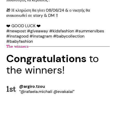
🎁 Η κληρώση θα γίνει 08/06/24 & ο νικητής θα
ανακοινωθεί σε story & DM ‼️
❤️ GOOD LUCK ❤️
#newpost #giveaway #kidsfashion #summervibes
#instagood #instagram #babycollection
#babyfashion
The winners
Congratulations
to
the winners!
@argiro.tzou
1st
“@rafaela.michali @evakalai”