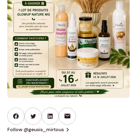
mail
chevron_right
Follow @geusis_mirtous