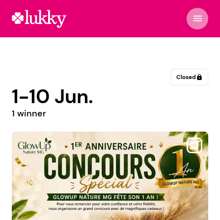
menu
Closed
lock
1-10 Jun.
1 winner
@geusis_mirtous