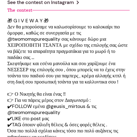
chevron_right
See the contest on
Instagram
The contest
🎁 G I V E W A Y 🎁
Δεν θα μπορούσαμε να καλωσορίσουμε το καλοκαίρι πιο
όμορφα , καθώς σε συνεργασία με τις
@twomomspurequality σας κάνουμε δώρο μια
ΧΕΙΡΟΠΟΙΗΤΗ ΤΣΑΝΤΑ με σχέδιο της επιλογής σας ώστε
να βάζετε τα απαραίτητα πραγματάκια για το μωρό ή το
παιδάκι σας …
Σκεφτήκαμε και εσένα μανούλα και σου χαρίζουμε ένα
ΝΕΣΕΣΕΡ της επιλογής σου , όπου μπορείς να το έχεις στην
τσάντα του παιδιού σου για παμπερς , κρέμα αλλαγής κτπλ ή
στη δική σου προσωπική τσάντα για τα καλλυντικα σου !
👉 Ο Νικητής θα είναι ένας ‼️
👉 Για να πάρεις μέρος στον Διαγωνισμό :
✔️FOLLOW εμένα @geusis_mirtous & τις
@twomomspurequality
✔️LIKE στο post μας
✔️TAG όποιον φίλο/η θέλεις & όσες φορές θέλεις .
Όσα πιο πολλά σχόλια κάνεις τόσο πιο πολύ αυξάνεις τις
πιθανότητες να κερδίσεις .