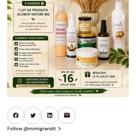
mail
chevron_right
Follow @mimigrandit