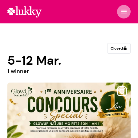
menu
Closed
lock
5-12 Mar.
1 winner
@mimigrandit