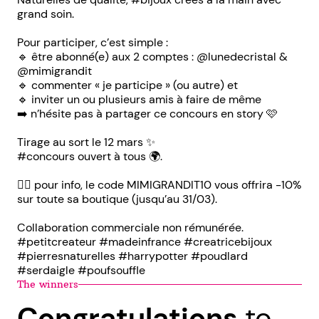
grand soin.
Pour participer, c’est simple :
🔹 être abonné(e) aux 2 comptes : @lunedecristal &
@mimigrandit
🔹 commenter « je participe » (ou autre) et
🔹 inviter un ou plusieurs amis à faire de même
➡️ n’hésite pas à partager ce concours en story 🩷
Tirage au sort le 12 mars ✨
#concours ouvert à tous 🌍.
👉🏻 pour info, le code MIMIGRANDIT10 vous offrira -10%
sur toute sa boutique (jusqu’au 31/03).
Collaboration commerciale non rémunérée.
#petitcreateur #madeinfrance #creatricebijoux
#pierresnaturelles #harrypotter #poudlard
#serdaigle #poufsouffle
The winners
Congratulations
to