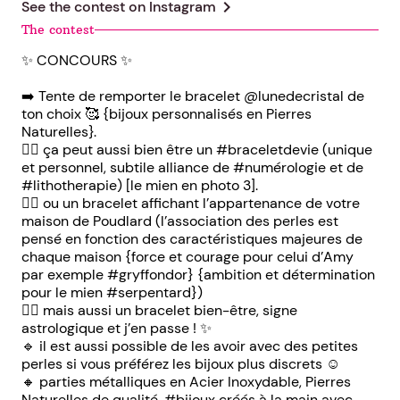
chevron_right
See the contest on
Instagram
The contest
✨ CONCOURS ✨
➡️ Tente de remporter le bracelet @lunedecristal de
ton choix 🥰 {bijoux personnalisés en Pierres
Naturelles}.
👉🏻 ça peut aussi bien être un #braceletdevie (unique
et personnel, subtile alliance de #numérologie et de
#lithotherapie) [le mien en photo 3].
👉🏻 ou un bracelet affichant l’appartenance de votre
maison de Poudlard (l’association des perles est
pensé en fonction des caractéristiques majeures de
chaque maison {force et courage pour celui d’Amy
par exemple #gryffondor} {ambition et détermination
pour le mien #serpentard})
👉🏻 mais aussi un bracelet bien-être, signe
astrologique et j’en passe ! ✨
🔹 il est aussi possible de les avoir avec des petites
perles si vous préférez les bijoux plus discrets ☺️
🔸 parties métalliques en Acier Inoxydable, Pierres
Naturelles de qualité, #bijoux créés à la main avec