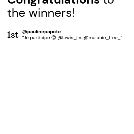
the winners!
@paulinepapote
1st
“Je participe 😍 @lewis_jns @melanie_free_”