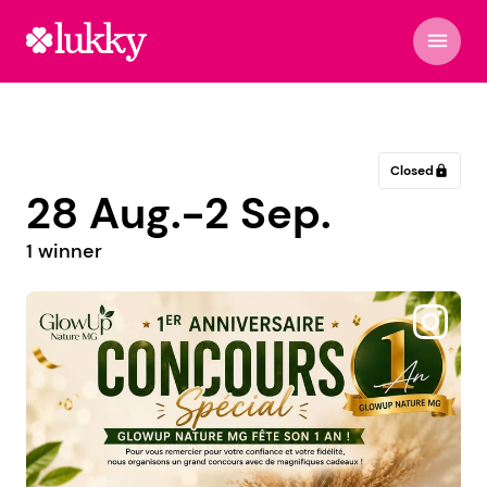
menu
Closed
lock
28 Aug.-2 Sep.
1 winner
@andrea.vm93