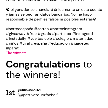
🚫 el ganador se anunciará únicamente en esta cuenta
y jamas se pedirán datos bancarios. No me hago
responsable de perfiles falsos ni posibles estafas🚫
#sorteoespaña #sorteo #sorteoinstagram
#giveaway #free #gratis #participa #instagood
#instadaily #vueltaalcole #colegio #maternidad
#niños #viral #españa #educacion #juguetes
#parati
The winners
Congratulations
to
the winners!
@liliswoorld
1st
“@patrivazquezfachal”