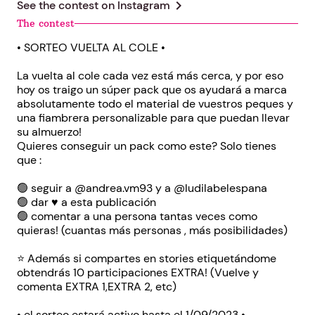
chevron_right
See the contest on
Instagram
The contest
• SORTEO VUELTA AL COLE •
La vuelta al cole cada vez está más cerca, y por eso
hoy os traigo un súper pack que os ayudará a marca
absolutamente todo el material de vuestros peques y
una fiambrera personalizable para que puedan llevar
su almuerzo!
Quieres conseguir un pack como este? Solo tienes
que :
🟢 seguir a @andrea.vm93 y a @ludilabelespana
🟢 dar ♥️ a esta publicación
🟢 comentar a una persona tantas veces como
quieras! (cuantas más personas , más posibilidades)
⭐️ Además si compartes en stories etiquetándome
obtendrás 10 participaciones EXTRA! (Vuelve y
comenta EXTRA 1,EXTRA 2, etc)
• el sorteo estará activo hasta el 1/09/2023 •