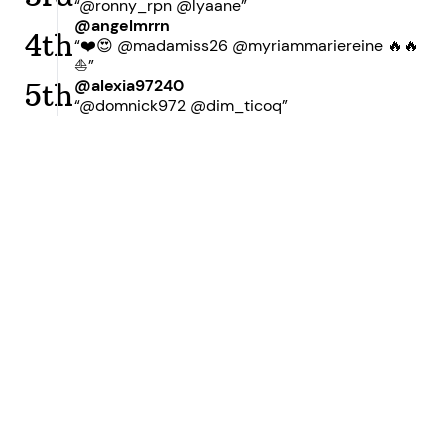
“@ronny_rpn @lyaane”
@angelmrrn
4th
“❤️😍 @madamiss26 @myriammariereine 🔥🔥
⛵️”
@alexia97240
5th
“@domnick972 @dim_ticoq”