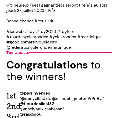
✅5 heureux (ses) gagnant(e)s seront tiré(e)s au sort
jeudi 27 juillet 2023 ! ⛵️🥳
Bonne chance à tous ! 🍀
#jeuweb #tdy #tdy2023 #tdy1ere
#tourdesyolesrondes #yolesrondes #martinique
#goodiesmartiniquela1ere
@federationyolerondemartinique
The winners
Congratulations
to
the winners!
@perrinvernes
1st
“@danyullindah, @ullindah_jelotte 🔥🔥🔥…”
@fleurdesiles132
2nd
“@noelyaalx @alxjoan”
@rasdinou
3rd