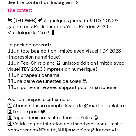
chevron_right
See the contest on
Instagram
The contest
🎁 [JEU WEB] 🎁 A quelques jours du #TDY 2023⛵️,
gagne ton « Pack Tour des Yoles Rondes 2023 »
Martinique la 1ère ! 🤩
Le pack comprend :
👉🏽Un tote bag édition limitée avec visuel TDY 2023
(impression numérique)
👉🏽Un Tee-Shirt blanc 👕 unisexe édition limitée avec
visuel TDY 2023 (impression numérique)
👉🏽Un chapeau panama
👉🏽Une paire de lunettes de soleil 😎
👉🏽Un porte carte avec support pour smartphone
Pour participer, c’est simple :
1️⃣Abonne-toi au compte Insta de @martiniquela1ere
2️⃣Like ce post ❤️
3️⃣Tague deux amis ultra fans de Yoles 😍
4️⃣Valide ta participation en t’inscrivant par e-mail :
Nom/prénom/N°de tél,à👉🏽jeuweb1ere@francetv.fr