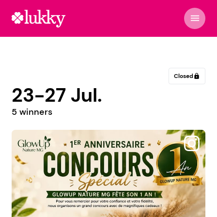
menu
Closed
lock
23-27 Jul.
5 winners
@martiniquela1ere