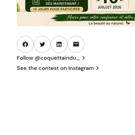
mail
Follow @coquettaindu_
chevron_right
See the contest on
Instagram
chevron_right