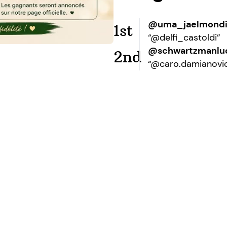
@uma_jaelmond
1st
“@delfi_castoldi”
@schwartzmanlu
2nd
“@caro.damianovi