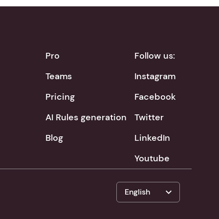
Pro
Follow us:
Teams
Instagram
Pricing
Facebook
AI Rules generation
Twitter
Blog
LinkedIn
Youtube
expand_more
English