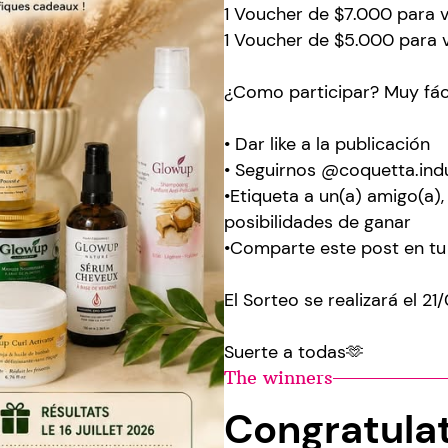
1 Voucher de $7.000 para v
1 Voucher de $5.000 para v
¿Como participar? Muy fác
• Dar like a la publicación
• Seguirnos @coquetta.ind
•Etiqueta a un(a) amigo(a
posibilidades de ganar
•Comparte este post en tu 
El Sorteo se realizará el 21
Suerte a todas🫶
The winners
Congratula