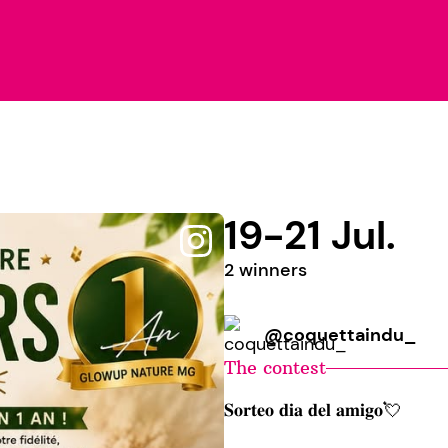
19-21 Jul.
2 winners
@coquettaindu_
The contest
𝐒𝐨𝐫𝐭𝐞𝐨 𝐝𝐢𝐚 𝐝𝐞𝐥 𝐚𝐦𝐢𝐠𝐨💘