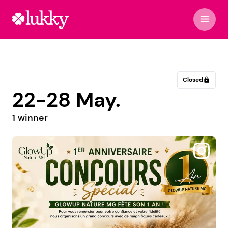
menu
Closed
lock
22-28 May.
1 winner
@une_histoire_de_chaussures