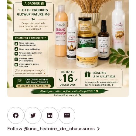
mail
chevron_right
Follow @une_histoire_de_chaussures