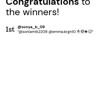
Congratulations
to
the winners!
@sonya_b_09
1st
“@soniamtk2208 @emma.brgn10 🤞😎🍀😊”