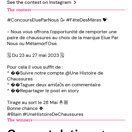
chevron_right
See the contest on
Instagram
The contest
#ConcoursElueParNous 🥳 #FêteDesMères 💝
- Nous vous offrons l'opportunité de remporter une
paire de chaussures au choix de la marque Elue Par
Nous ou Métamorf'Ose.
🗓️ Du 23 au 27 mai 2023 🗓️
Pour cela il vous suffit de :
* ��Suivre notre compte @Une Histoire de
Chaussures
* ��Taguer deux ami(e)s en commentaire
* ��Repartager le post en story
Tirage au sort le 28 Mai 🤞🏼
Bonne chance 🍀
#Blain #UneHistoireDeChaussures
The winners