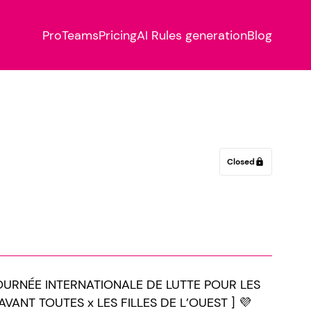
Pro
Teams
Pricing
AI Rules generation
Blog
Closed
lock
OURNÉE INTERNATIONALE DE LUTTE POUR LES
VANT TOUTES x LES FILLES DE L’OUEST ] 💜