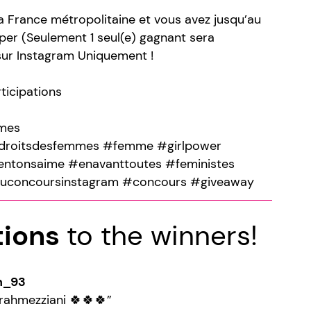
a France métropolitaine et vous avez jusqu’au
iper (Seulement 1 seul(e) gagnant sera
 sur Instagram Uniquement !
ticipations
mes
esdroitsdesfemmes #femme #girlpower
entonsaime #enavanttoutes #feministes
euconcoursinstagram #concours #giveaway
tions
to the winners!
n_93
ahmezziani 🍀🍀🍀”