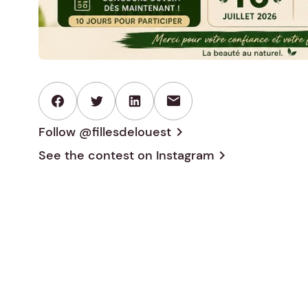
mail
Follow @fillesdelouest
chevron_right
See the contest on
Instagram
chevron_right