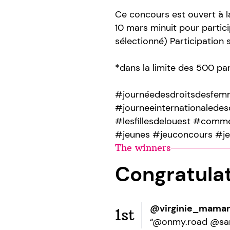
Ce concours est ouvert à l
10 mars minuit pour partic
sélectionné) Participation
*dans la limite des 500 par
#journéedesdroitsdesfem
#journeeinternationaled
#lesfillesdelouest #comm
#jeunes #jeuconcours #j
The winners
Congratula
@virginie_mama
1st
“@onmy.road @sar