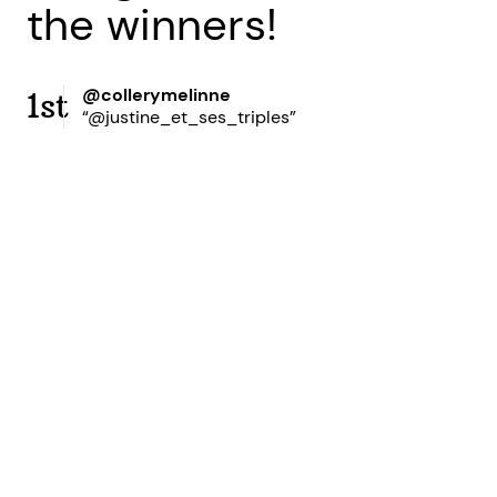
the winners!
@collerymelinne
1st
“@justine_et_ses_triples”