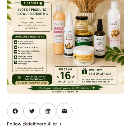
mail
chevron_right
Follow @delfineroullier