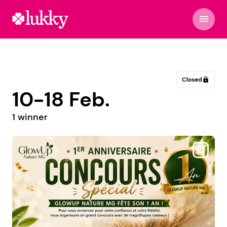
menu
Closed
lock
10-18 Feb.
1 winner
@delfineroullier