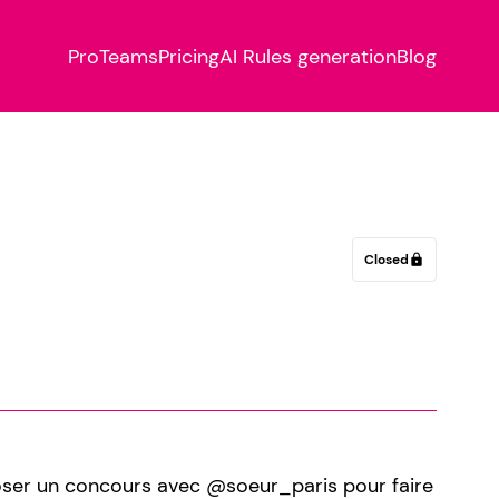
Pro
Teams
Pricing
AI Rules generation
Blog
Closed
lock
oposer un concours avec @soeur_paris pour faire