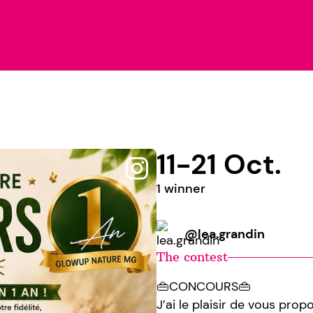
11-21 Oct.
1 winner
@lea.grandin
The contest
👜CONCOURS👜
J’ai le plaisir de vous pr