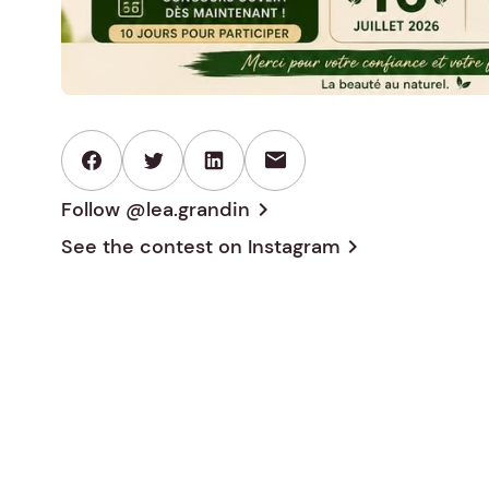
mail
Follow @lea.grandin
chevron_right
See the contest on
Instagram
chevron_right