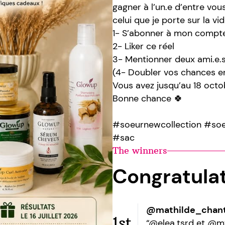
gagner à l’un.e d’entre vo
celui que je porte sur la vidé
1- S’abonner à mon compte
2- Liker ce réel
3- Mentionner deux ami.e.
(4- Doubler vos chances e
Vous avez jusqu’au 18 octo
Bonne chance 🍀
#soeurnewcollection #so
#sac
The winners
Congratula
@mathilde_chant
1st
“@elea.tsrd et @my