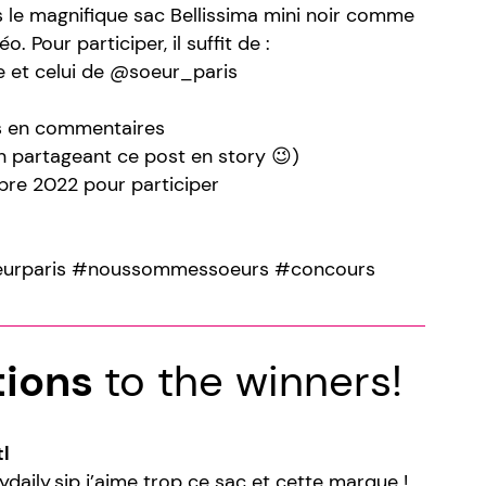
us le magnifique sac Bellissima mini noir comme
o. Pour participer, il suffit de :
 et celui de @soeur_paris
s en commentaires
n partageant ce post en story 😉)
bre 2022 pour participer
eurparis #noussommessoeurs #concours
tions
to the winners!
l
daily.sip j’aime trop ce sac et cette marque !