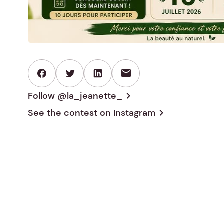
mail
Follow @la_jeanette_
chevron_right
See the contest on
Instagram
chevron_right