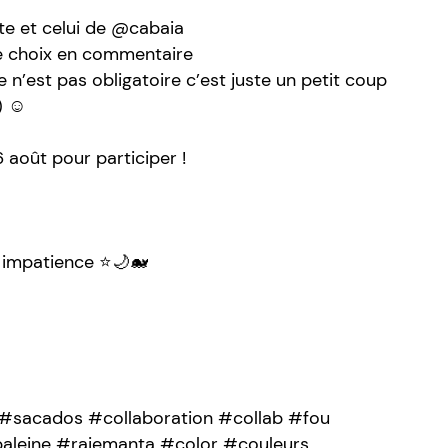
e et celui de @cabaia
re choix en commentaire
e n’est pas obligatoire c’est juste un petit coup
) ☺️
 août pour participer !
 impatience ⭐️🌙🐋
#sacados #collaboration #collab #fou
aleine #raiemanta #color #couleurs