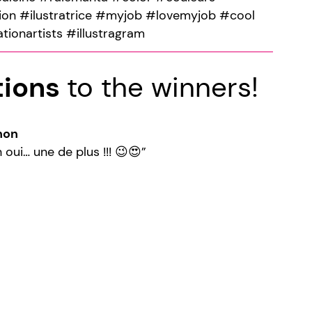
ion #ilustratrice #myjob #lovemyjob #cool
ationartists #illustragram
tions
to the winners!
non
i… une de plus !!! 😉😍”