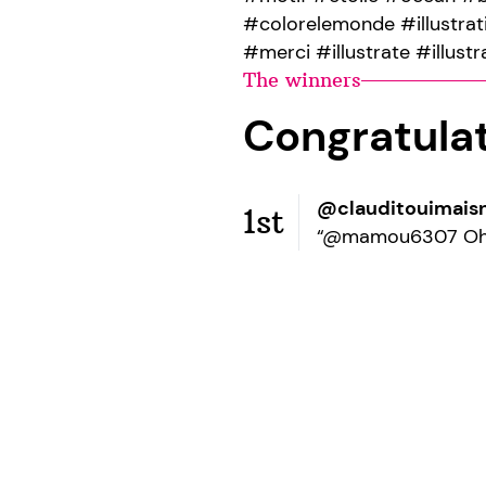
#colorelemonde #illustrat
#merci #illustrate #illustr
The winners
Congratula
@clauditouimais
1st
“@mamou6307 Oh ou