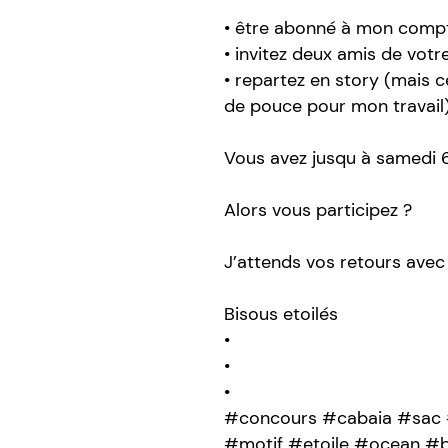
• être abonné à mon compt
• invitez deux amis de vot
• repartez en story (mais c
de pouce pour mon travail
Vous avez jusqu à samedi 6
Alors vous participez ?
J’attends vos retours avec
Bisous etoilés
•
•
•
#concours #cabaia #sac 
#motif #etoile #ocean #b