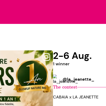
2-6 Aug.
1 winner
@la_jeanette_
The contest
CABAIA x LA JEANETTE