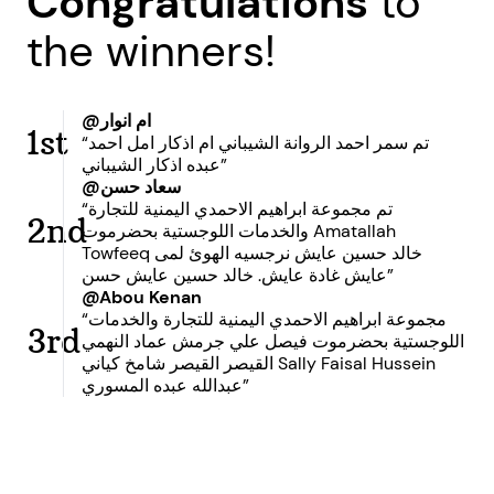
Congratulations
to
the winners!
@ام انوار
1st
“تم سمر احمد الروانة الشيباني ام اذكار امل احمد
عبده اذكار الشيباني”
@سعاد حسن
“تم مجموعة ابراهيم الاحمدي اليمنية للتجارة
2nd
والخدمات اللوجستية بحضرموت Amatallah
Towfeeq خالد حسين عايش نرجسيه الهوئ لمى
عايش غادة عايش. خالد حسين عايش حسن”
@Abou Kenan
“مجموعة ابراهيم الاحمدي اليمنية للتجارة والخدمات
3rd
اللوجستية بحضرموت فيصل علي جرمش عماد النهمي
القيصر القيصر شامخ كياني Sally Faisal Hussein
عبدالله عبده المسوري”