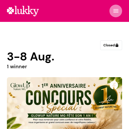
menu
Closed
lock
3-8 Aug.
1 winner
Moov'Occitanie by sofy