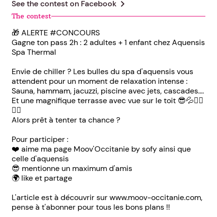
chevron_right
See the contest on
Facebook
The contest
🎁 ALERTE #CONCOURS
Gagne ton pass 2h : 2 adultes + 1 enfant chez Aquensis
Spa Thermal
Envie de chiller ? Les bulles du spa d'aquensis vous
attendent pour un moment de relaxation intense :
Sauna, hammam, jacuzzi, piscine avec jets, cascades....
Et une magnifique terrasse avec vue sur le toit 😎💦🧖‍♀️
🧖‍♂️
Alors prêt à tenter ta chance ?
Pour participer :
❤️ aime ma page Moov'Occitanie by sofy ainsi que
celle d'aquensis
😎 mentionne un maximum d'amis
🌍 like et partage
L'article est à découvrir sur www.moov-occitanie.com,
pense à t'abonner pour tous les bons plans !!