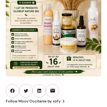
mail
chevron_right
Follow Moov'Occitanie by sofy