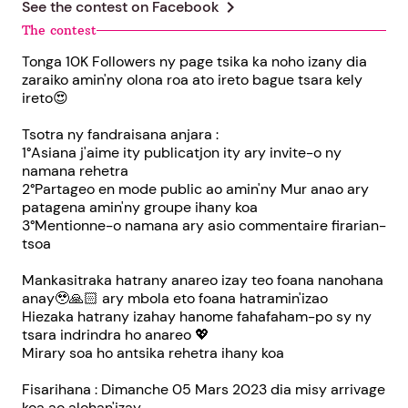
chevron_right
See the contest on
Facebook
The contest
Tonga 10K Followers ny page tsika ka noho izany dia
zaraiko amin'ny olona roa ato ireto bague tsara kely
ireto😍
Tsotra ny fandraisana anjara :
1°Asiana j'aime ity publicatjon ity ary invite-o ny
namana rehetra
2°Partageo en mode public ao amin'ny Mur anao ary
patagena amin'ny groupe ihany koa
3°Mentionne-o namana ary asio commentaire firarian-
tsoa
Mankasitraka hatrany anareo izay teo foana nanohana
anay🥹🙏🏻 ary mbola eto foana hatramin'izao
Hiezaka hatrany izahay hanome fahafaham-po sy ny
tsara indrindra ho anareo 💖
Mirary soa ho antsika rehetra ihany koa
Fisarihana : Dimanche 05 Mars 2023 dia misy arrivage
koa ao alohan'izay