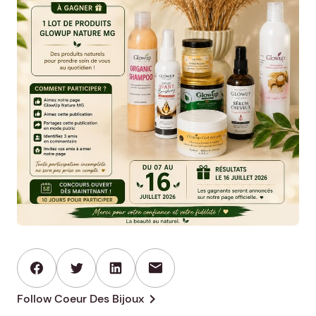
mail
chevron_right
Follow Coeur Des Bijoux