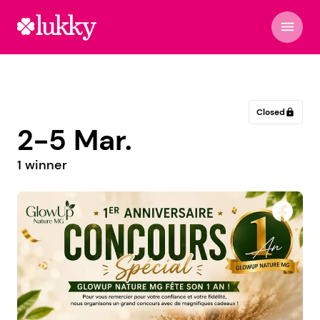
menu
Closed
lock
2-5 Mar.
1 winner
Coeur Des Bijoux