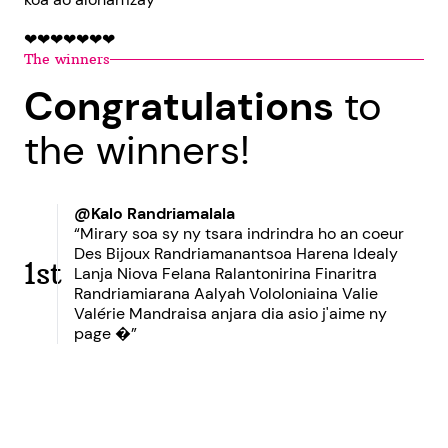
❤❤❤❤❤❤❤
The winners
Congratulations
to
the winners!
@Kalo Randriamalala
“Mirary soa sy ny tsara indrindra ho an coeur
Des Bijoux Randriamanantsoa Harena Idealy
1st
Lanja Niova Felana Ralantonirina Finaritra
Randriamiarana Aalyah Vololoniaina Valie
Valérie Mandraisa anjara dia asio j'aime ny
page �”