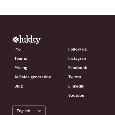
Pro
Follow us:
Teams
Instagram
Pricing
Facebook
AI Rules generation
Twitter
Blog
LinkedIn
Youtube
expand_more
English