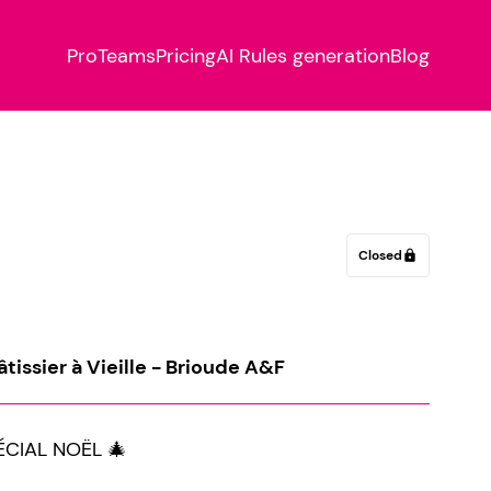
Pro
Teams
Pricing
AI Rules generation
Blog
Closed
lock
âtissier à Vieille - Brioude A&F
CIAL NOËL 🎄