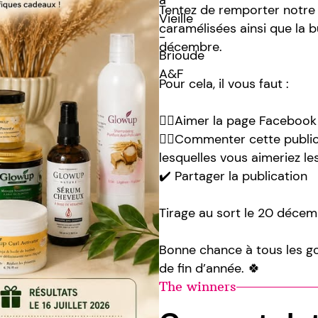
Tentez de remporter notre
caramélisées ainsi que la 
décembre.
Pour cela, il vous faut :
👍🏻Aimer la page Facebook
✍🏻Commenter cette publica
lesquelles vous aimeriez le
✔️ Partager la publication
Tirage au sort le 20 décem
Bonne chance à tous les go
de fin d’année. 🍀
The winners