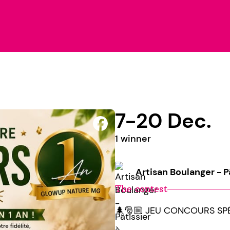
7-20 Dec.
1 winner
Artisan Boulanger - P
The contest
🌲🎅🏼 JEU CONCOURS SPÉ