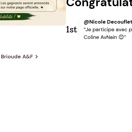
Congratula
@Nicole Decoufle
1st
“Je participe avec pl
Coline AvNain 😊”
 - Brioude A&F
chevron_right