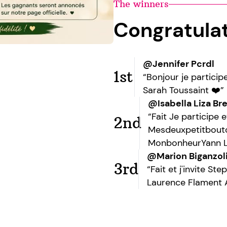
The winners
Congratula
@Jennifer Pcrdl
1st
“Bonjour je partici
Sarah Toussaint ❤️”
@Isabella Liza Br
“Fait Je participe
2nd
Mesdeuxpetitboutc
MonbonheurYann L
@Marion Biganzol
3rd
“Fait et j'invite S
Laurence Flament 