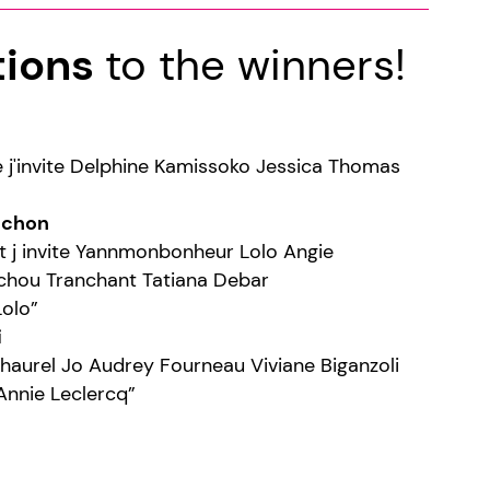
tions
to the winners!
pe j'invite Delphine Kamissoko Jessica Thomas
echon
 et j invite Yannmonbonheur Lolo Angie
hou Tranchant Tatiana Debar
olo”
i
tephaurel Jo Audrey Fourneau Viviane Biganzoli
Annie Leclercq”