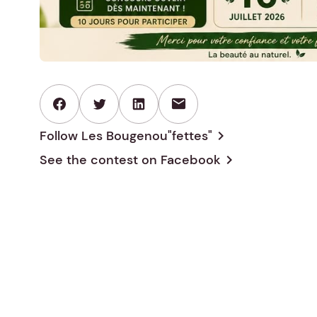
mail
Follow Les Bougenou"fettes"
chevron_right
See the contest on
Facebook
chevron_right