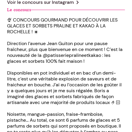
chevron_right
Voir le concours sur
Instagram
Le concours
🍨 CONCOURS GOURMAND POUR DÉCOUVRIR LES
GLACES ET SORBETS PRALINE ET KAKAO À LA
ROCHELLE ! ☀️
Direction l’avenue Jean Guiton pour une pause
fraîcheur, plus que bienvenue en ce moment ! C’est la
nouveauté de la @patisseriepralineetkakao : les
glaces et sorbets 100% fait maison !
Disponibles en pot individuel et en bac d’un demi-
litre, c’est une véritable explosion de saveurs et de
fraicheur en bouche. J’ai eu l’occasion de les goûter il
y a quelques jours et je me suis régalée. Boris a
imaginé des glaces et sorbets fabriqués de façon
artisanale avec une majorité de produits locaux 🤌🏻
Noisette, mangue-passion, fraise-framboise,
pistache... Au total, ce sont 6 parfums de glaces et 5
parfums de sorbets qui sont proposés en boutique. Il
ne te reste plus qu’à les déguster à l’ombre au parc