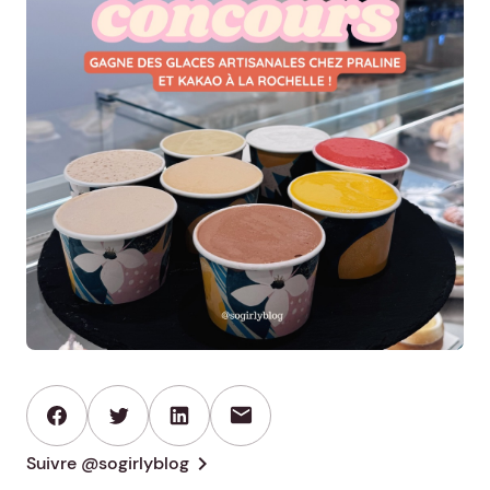
mail
chevron_right
Suivre @sogirlyblog