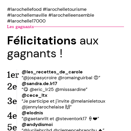
#larochellefood #larochelletourisme
#larochellemaville #larochelleensemble
#larochelle17000
Les gagnants
Félicitations
aux
gagnants !
@les_recettes_de_carole
1er
“@jospasycroire @romainguirbal 😍”
@sandra.de.lr17
2e
“😋 @eric_lr25 @misssardine”
@cece_ltx
3e
“Je participe et j'invite @melanieletoux
@jennylarochelaise 🙌”
@elodnis
4e
“@gaetanrllt et @steventork17 🍦❤️”
@andydismoi
5e
“@lucilebrchd @clemencebranchu 🔥”