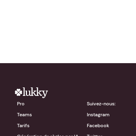
Essayez Lukky
gratuitement !
chevron_right
Télécharger l'app
Pro
Suivez-nous:
Teams
Instagram
Tarifs
Facebook