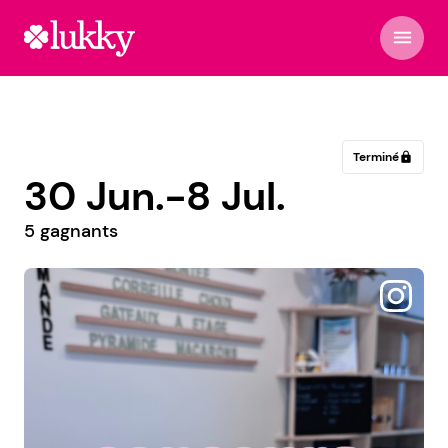
menu
Terminé
lock
30 Jun.-8 Jul.
5 gagnants
@sogirlyblog