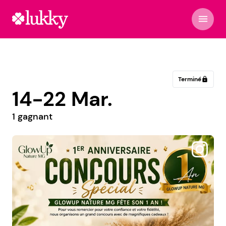
menu
Terminé
lock
14-22 Mar.
1 gagnant
@elcaosdeunabimami