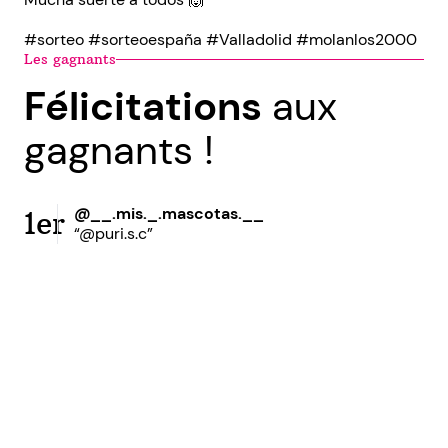
#sorteo #sorteoespaña #Valladolid #molanlos2000
Les gagnants
Félicitations
aux
gagnants !
@__.mis._.mascotas.__
1er
“@puri.s.c”