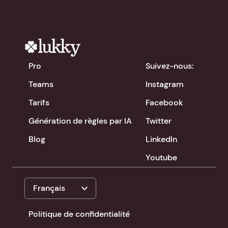
Pro
Suivez-nous:
Teams
Instagram
Tarifs
Facebook
Génération de règles par IA
Twitter
Blog
LinkedIn
Youtube
expand_more
Français
Politique de confidentialité