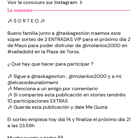
chevron_right
Voir le concours sur
Instagram
Le concours
🎶 S O R T E O 🎶
Bueno familia junto a @taskagestion traemos este
súper sorteo de 2 ENTRADAS VIP para el próximo día 2
de Mayo para poder disfrutar de @molanlos2000 en
#valladolid en la Plaza de Toros.
¿ Que hay que hacer para participar ?
🎶 Sigue a @taskagestion , @molanlos2000 y a mi
@elcaosdeunabimami
🎶 Menciona a un amigo por comentario
🎶 Si compartes esta publicación en stories tendréis
10 participaciones EXTRAS
🎶 Guarda esta publicación y dale Me Gusta
El sorteo empieza hoy día 14 y finaliza el próximo día 21
a las 23.59h
Mucha suerte a todos 🙌