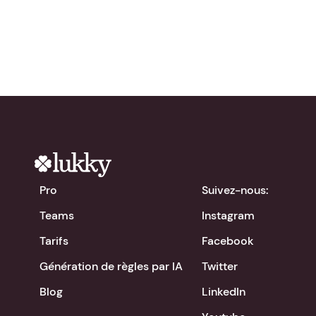
chevron_right
Télécharger l'app
Pro
Suivez-nous:
Teams
Instagram
Tarifs
Facebook
Génération de règles par IA
Twitter
Blog
LinkedIn