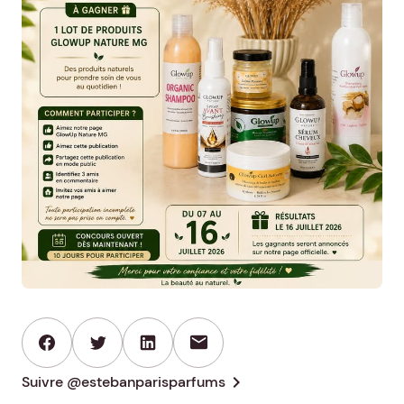
mail
chevron_right
Suivre @estebanparisparfums