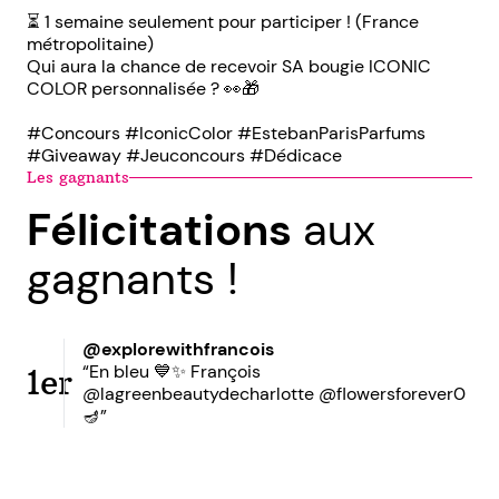
⏳ 1 semaine seulement pour participer ! (France
métropolitaine)
Qui aura la chance de recevoir SA bougie ICONIC
COLOR personnalisée ? 👀🎁
#Concours #IconicColor #EstebanParisParfums
#Giveaway #Jeuconcours #Dédicace
Les gagnants
Félicitations
aux
gagnants !
@explorewithfrancois
“En bleu 💙✨ François
1er
@lagreenbeautydecharlotte @flowersforever0
🪔”