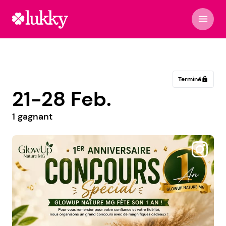
menu
Terminé
lock
21-28 Feb.
1 gagnant
@estebanparisparfums