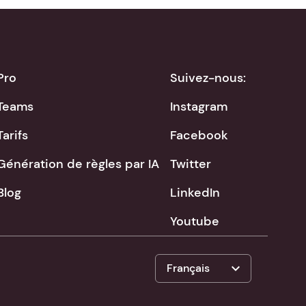
Pro
Suivez-nous:
Teams
Instagram
Tarifs
Facebook
Génération de règles par IA
Twitter
Blog
LinkedIn
Youtube
expand_more
Français