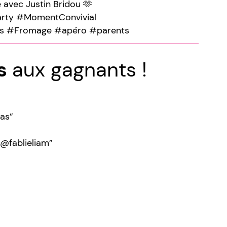
 avec Justin Bridou 🫶
arty #MomentConvivial
s #Fromage #apéro #parents
ns
aux gagnants !
las”
 @fablieliam”