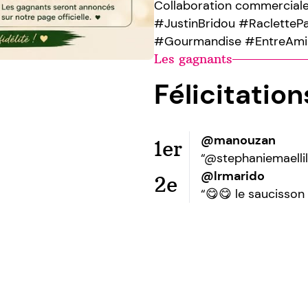
Collaboration commerciale
#JustinBridou #RacletteP
#Gourmandise #EntreAmi
Les gagnants
Félicitatio
@manouzan
1er
“@stephaniemaelli
@lrmarido
2e
“😋😋 le saucisson