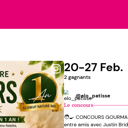
20-27 Feb.
2 gagnants
@elo_patisse
Le concours
🧑‍🍳 CONCOURS GOURMAND
entre amis avec Justin Bri