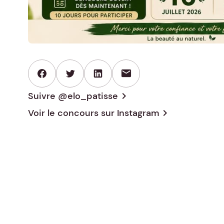
mail
Suivre @elo_patisse
chevron_right
Voir le concours sur
Instagram
chevron_right