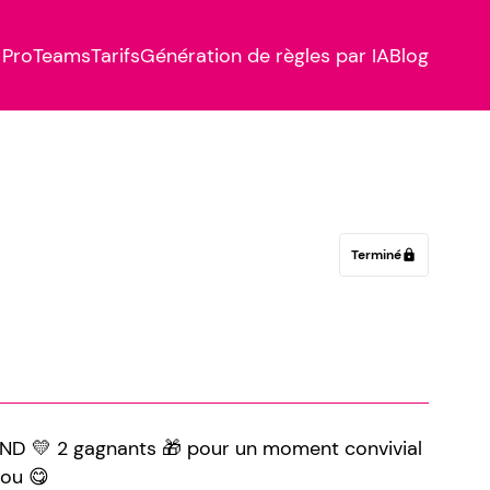
Pro
Teams
Tarifs
Génération de règles par IA
Blog
Terminé
lock
 💛 2 gagnants 🎁 pour un moment convivial
dou 😋