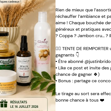
Rien de mieux que l’assorti
réchauffer l’ambiance et 
aime ! Chaque bouchée devie
généreux et pratiques avec 
? Coppa ? Jambon cru… ? Il 
👉🏻 TENTE DE REMPORTER un
gagnants 👇
▪️ Être abonné @justinbrid
▪️ Like ce post et invite des
chance de gagner 🍀)
▪️ Bonus : partage ce conco
Le tirage au sort sera effe
bonne chance à tous ❤️