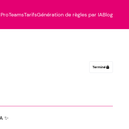
Pro
Teams
Tarifs
Génération de règles par IA
Blog
Terminé
lock
A ✨