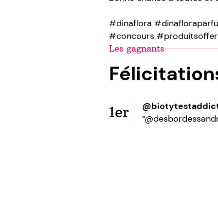
#dinaflora #dinaflorapar
#concours #produitsoffer
Les gagnants
Félicitatio
@biotytestaddic
1er
“@desbordessand