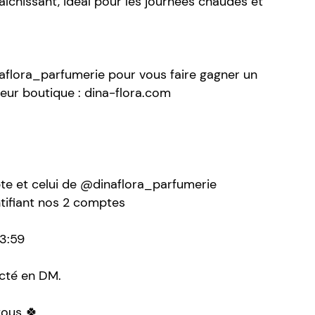
aîchissant, idéal pour les journées chaudes et
aflora_parfumerie pour vous faire gagner un
leur boutique : dina-flora.com
e et celui de @dinaflora_parfumerie
ntifiant nos 2 comptes
23:59
cté en DM.
tous 🍀