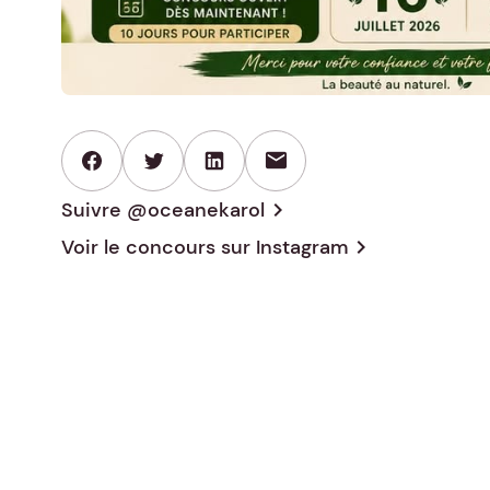
mail
Suivre @oceanekarol
chevron_right
Voir le concours sur
Instagram
chevron_right