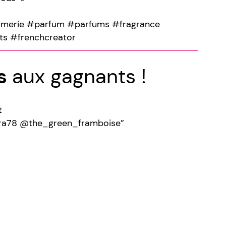
fumerie #parfum #parfums #fragrance
ts #frenchcreator
ns
aux gagnants !
t
ra78 @the_green_framboise”