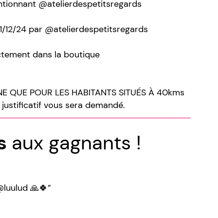
ntionnant @atelierdespetitsregards
21/12/24 par @atelierdespetitsregards
ectement dans la boutique
 QUE POUR LES HABITANTS SITUÉS À 40kms
ustificatif vous sera demandé.
ns
aux gagnants !
luulud 🙏🍀”