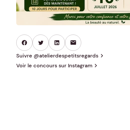
mail
Suivre @atelierdespetitsregards
chevron_right
Voir le concours sur
Instagram
chevron_right