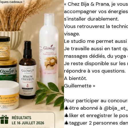
« Chez Bija & Prana, je vo
accompagner vos énergies, 
s'installer durablement.
Vous retrouverez la techni
visage.
Le studio me permet aussi
Je travaille aussi en tant
massages dédiés, du yoga e
Je reste disponible sur le
répondre à vos questions.
A bientôt.
Guillemette »
Pour participer au concours 
🎄être abonné à @bija_et_
🎄liker et enregistrer le pos
🎄tagguer 2 personnes da