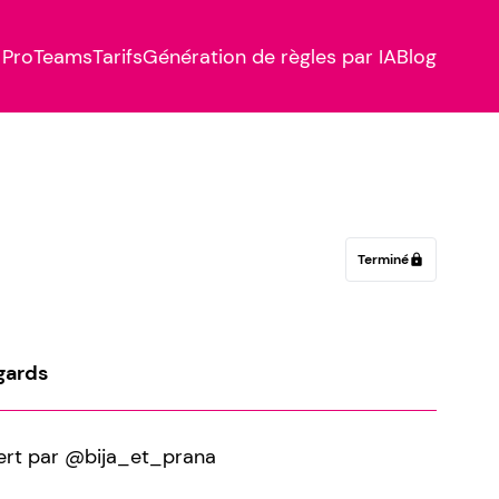
Pro
Teams
Tarifs
Génération de règles par IA
Blog
Terminé
lock
gards
ffert par @bija_et_prana