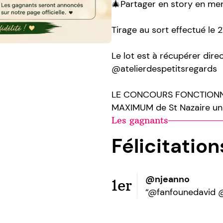
🎄Partager en story en me
Tirage au sort effectué le 
Le lot est à récupérer dir
@atelierdespetitsregards
LE CONCOURS FONCTIONNE
MAXIMUM de St Nazaire un j
Les gagnants
Félicitatio
@njeanno
1er
“@fanfounedavid @