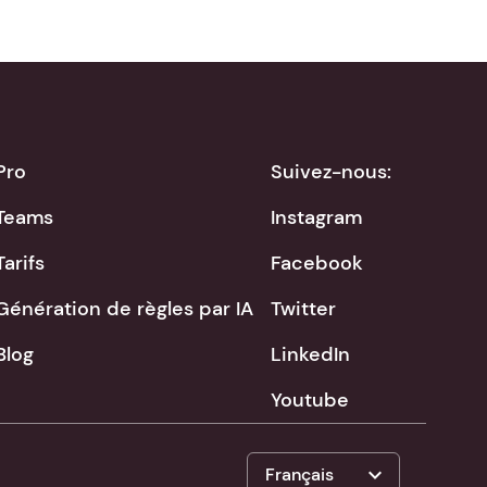
Pro
Suivez-nous:
Teams
Instagram
Tarifs
Facebook
Génération de règles par IA
Twitter
Blog
LinkedIn
Youtube
expand_more
Français