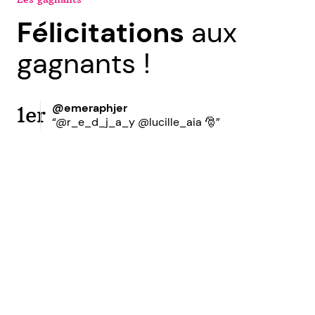
Félicitations
aux
gagnants !
@emeraphjer
1er
“@r_e_d_j_a_y @lucille_aia 🎅”