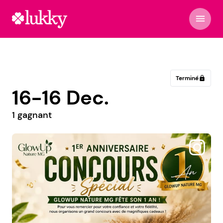
menu
Terminé
lock
16-16 Dec.
1 gagnant
@pomme.dambre