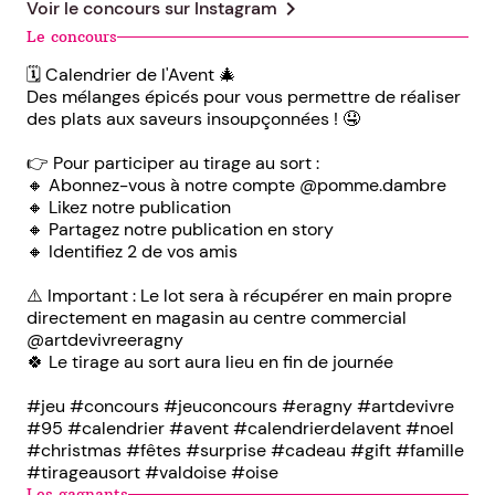
chevron_right
Voir le concours sur
Instagram
Le concours
🗓️ Calendrier de l'Avent 🎄
Des mélanges épicés pour vous permettre de réaliser
des plats aux saveurs insoupçonnées ! 🤤
👉 Pour participer au tirage au sort :
🔸 Abonnez-vous à notre compte @pomme.dambre
🔸 Likez notre publication
🔸 Partagez notre publication en story
🔸 Identifiez 2 de vos amis
⚠️ Important : Le lot sera à récupérer en main propre
directement en magasin au centre commercial
@artdevivreeragny
🍀 Le tirage au sort aura lieu en fin de journée
#jeu #concours #jeuconcours #eragny #artdevivre
#95 #calendrier #avent #calendrierdelavent #noel
#christmas #fêtes #surprise #cadeau #gift #famille
#tirageausort #valdoise #oise
Les gagnants