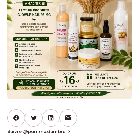
mail
chevron_right
Suivre @pomme.dambre