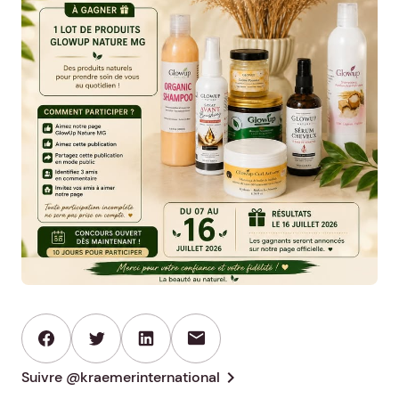
mail
chevron_right
Suivre @kraemerinternational