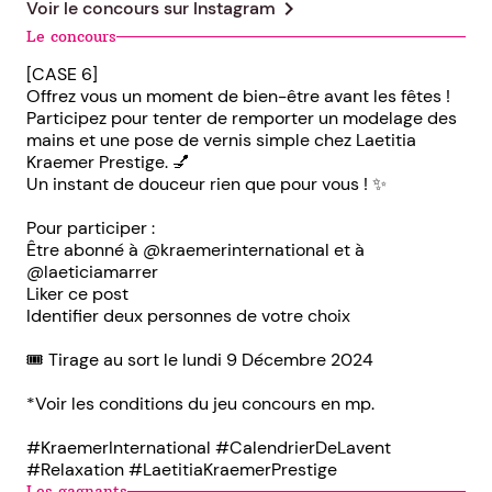
chevron_right
Voir le concours sur
Instagram
Le concours
[CASE 6]
Offrez vous un moment de bien-être avant les fêtes !
Participez pour tenter de remporter un modelage des
mains et une pose de vernis simple chez Laetitia
Kraemer Prestige. 💅
Un instant de douceur rien que pour vous ! ✨
Pour participer :
Être abonné à @kraemerinternational et à
@laeticiamarrer
Liker ce post
Identifier deux personnes de votre choix
🎟️ Tirage au sort le lundi 9 Décembre 2024
*Voir les conditions du jeu concours en mp.
#KraemerInternational #CalendrierDeLavent
#Relaxation #LaetitiaKraemerPrestige
Les gagnants