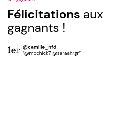
Félicitations
aux
gagnants !
@camille_hfd
1er
“@mbchick7 @saraahrgr”