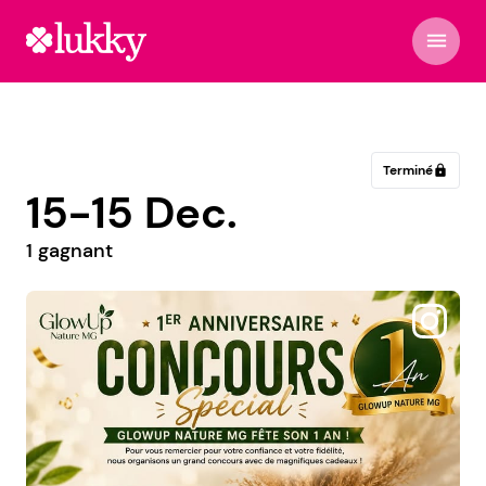
menu
Terminé
lock
15-15 Dec.
1 gagnant
@sosbeaute.kamille