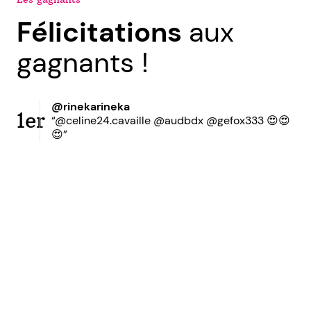
Félicitations
aux
gagnants !
@rinekarineka
1er
“@celine24.cavaille @audbdx @gefox333 😍😍
😍”