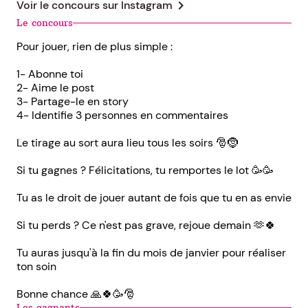
chevron_right
Voir le concours sur
Instagram
Le concours
Pour jouer, rien de plus simple :
1- Abonne toi
2- Aime le post
3- Partage-le en story
4- Identifie 3 personnes en commentaires
Le tirage au sort aura lieu tous les soirs 🎅🤶
Si tu gagnes ? Félicitations, tu remportes le lot 🥳🥳
Tu as le droit de jouer autant de fois que tu en as envie
Si tu perds ? Ce n'est pas grave, rejoue demain 🫶🍀
Tu auras jusqu'à la fin du mois de janvier pour réaliser
ton soin
Bonne chance 🙏🍀🥳🎅
Les gagnants