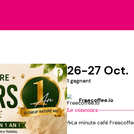
26-27 Oct.
1 gagnant
Freecoffee.io
Le concours
☕️La minute café Freecoffe