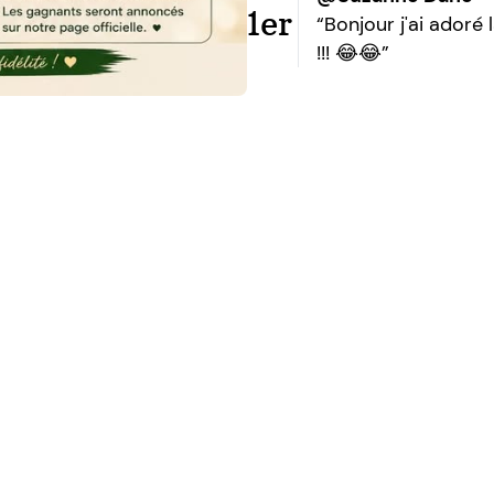
1er
“Bonjour j'ai adoré
!!! 😂😂”