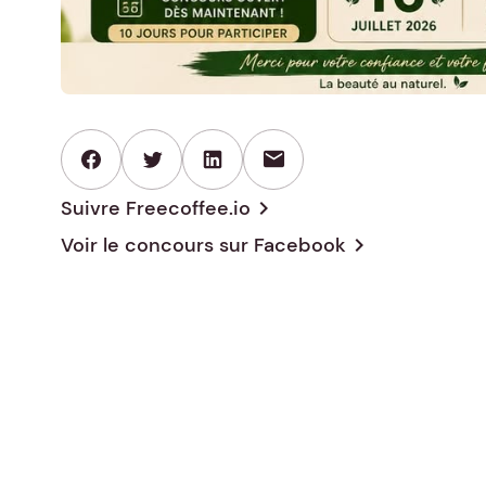
mail
Suivre Freecoffee.io
chevron_right
Voir le concours sur
Facebook
chevron_right