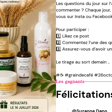
Les questions du jour sur l’
commenter ? Chaque jour, o
vous sur Insta ou Facebook
Pour participer :
1️⃣ Likez ce post
2️⃣ Commentez l’une des qu
3️⃣ Assurez-vous d’avoir un
Le tirage au sort demain ..
#☕️ #graindecafé #26octo
Les gagnants
Félicitatio
@Suzanne Dano