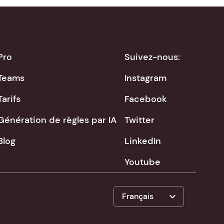
Pro
Suivez-nous:
Teams
Instagram
Tarifs
Facebook
Génération de règles par IA
Twitter
Blog
LinkedIn
Youtube
expand_more
Français