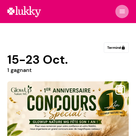
menu
Terminé
lock
15-23 Oct.
1 gagnant
@entrecasayelcole