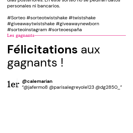
personales ni bancarios.
#Sorteo #sorteotwistshake #twistshake
#giveawaytwistshake #giveawaynewborn
#sorteoinstagram #sorteoespaña
Les gagnants
Félicitations
aux
gagnants !
@calemarian
1er
“@jafermo8 @parisalegreyole123 @dg2850_”