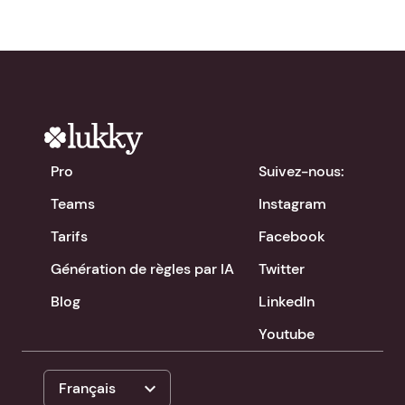
Pro
Suivez-nous:
Teams
Instagram
Tarifs
Facebook
Génération de règles par IA
Twitter
Blog
LinkedIn
Youtube
expand_more
Français