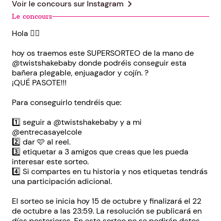
chevron_right
Voir le concours sur
Instagram
Le concours
Hola 🙋‍♀️
hoy os traemos este SUPERSORTEO de la mano de
@twistshakebaby donde podréis conseguir esta
bañera plegable, enjuagador y cojín. ?
¡QUÉ PASOTE!!!
Para conseguirlo tendréis que:
1️⃣ seguir a @twistshakebaby y a mi
@entrecasayelcole
2️⃣ dar 🩷 al reel.
3️⃣ etiquetar a 3 amigos que creas que les pueda
interesar este sorteo.
4️⃣ Si compartes en tu historia y nos etiquetas tendrás
una participación adicional.
El sorteo se inicia hoy 15 de octubre y finalizará el 22
de octubre a las 23:59. La resolución se publicará en
días posteriores. En este sorteo no se pedirán datos