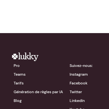
chevron_right
Télécharger l'app
Pro
Suivez-nous:
Teams
Instagram
Tarifs
Facebook
Génération de règles par IA
Twitter
Blog
LinkedIn