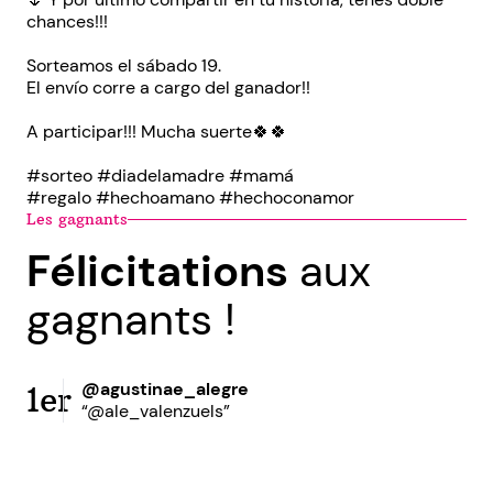
chances!!!
Sorteamos el sábado 19.
El envío corre a cargo del ganador!!
A participar!!! Mucha suerte🍀🍀
#sorteo #diadelamadre #mamá
#regalo #hechoamano #hechoconamor
Les gagnants
Félicitations
aux
gagnants !
@agustinae_alegre
1er
“@ale_valenzuels”