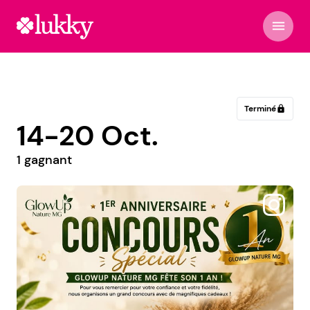
menu
Terminé
lock
14-20 Oct.
1 gagnant
@floor.d.liiz