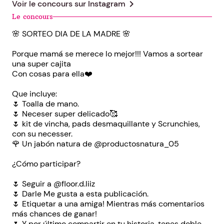
chevron_right
Voir le concours sur
Instagram
Le concours
🌸 SORTEO DIA DE LA MADRE 🌸
Porque mamá se merece lo mejor!!! Vamos a sortear
una super cajita
Con cosas para ella❤️
Que incluye:
🌷 Toalla de mano.
🌷 Neceser super delicado🥰
🌷 kit de vincha, pads desmaquillante y Scrunchies,
con su necesser.
🌹 Un jabón natura de @productosnatura_05
¿Cómo participar?
🌷 Seguir a @floor.d.liiz
🌷 Darle Me gusta a esta publicación.
🌷 Etiquetar a una amiga! Mientras más comentarios
más chances de ganar!
🌷 Y por último compartir en tu historia, tenes doble