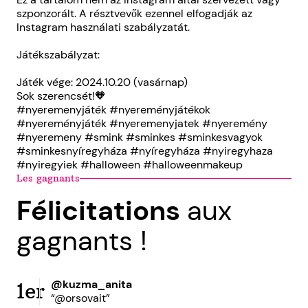
szponzorált. A résztvevők ezennel elfogadják az
Instagram használati szabályzatát.
Játékszabályzat:
Játék vége: 2024.10.20 (vasárnap)
Sok szerencsét!🧡
#nyeremenyjáték #nyereményjátékok
#nyereményjáték #nyeremenyjatek #nyeremény
#nyeremeny #smink #sminkes #sminkesvagyok
#sminkesnyíregyháza #nyíregyháza #nyiregyhaza
#nyiregyiek #halloween #halloweenmakeup
Les gagnants
Félicitations
aux
gagnants !
@kuzma_anita
1er
“@orsovait”