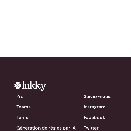
gratuitement !
chevron_right
Télécharger l'app
Pro
Suivez-nous:
Teams
Instagram
Tarifs
Facebook
Génération de règles par IA
Twitter