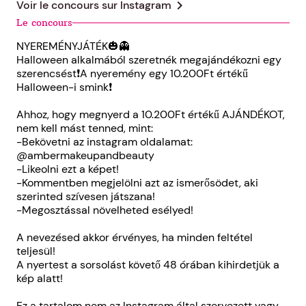
chevron_right
Voir le concours sur
Instagram
Le concours
NYEREMÉNYJÁTÉK🎃👻
Halloween alkalmából szeretnék megajándékozni egy
szerencsést❗️A nyeremény egy 10.200Ft értékű
Halloween-i smink❗️
Ahhoz, hogy megnyerd a 10.200Ft értékű AJÁNDÉKOT,
nem kell mást tenned, mint:
-Bekövetni az instagram oldalamat:
@ambermakeupandbeauty
-Likeolni ezt a képet!
-Kommentben megjelölni azt az ismerősödet, aki
szerinted szívesen játszana!
-Megosztással növelheted esélyed!
A nevezésed akkor érvényes, ha minden feltétel
teljesül!
A nyertest a sorsolást követő 48 órában kihirdetjük a
kép alatt!
Ez a tartalom nem az Instagram által szervezett vagy