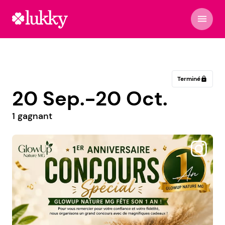
menu
Terminé
lock
20 Sep.-20 Oct.
1 gagnant
@ambermakeupandbeauty