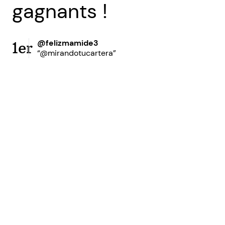
gagnants !
@felizmamide3
1er
“@mirandotucartera”