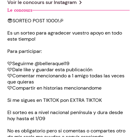
chevron_right
Voir le concours sur
Instagram
Le concours
😎SORTEO POST 1000!🎉
Es un sorteo para agradecer vuestro apoyo en todo
este tiempo!
Para participar:
🩷Seguirme @belleraquel19
🩷Dale like y guardar esta publicación
🩷Comentar mencionando a 1 amigo todas las veces
que quieras
🩷Compartir en historias mencionandome
Si me sigues en TIKTOK pon EXTRA TIKTOK
El sorteo es a nivel nacional península y dura desde
hoy hasta el 1/09
No es obligatorio pero si comentas o compartes otro
de mis reels me ayudas a seguir creciendo