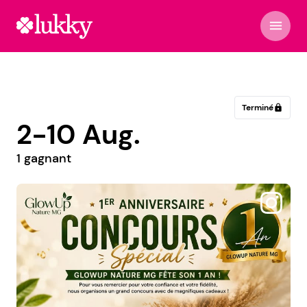
menu
Terminé
lock
2-10 Aug.
1 gagnant
@lilie.et.cie