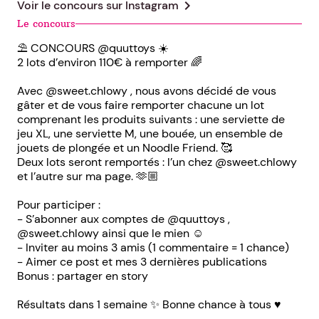
chevron_right
Voir le concours sur
Instagram
Le concours
⛱️ CONCOURS @quuttoys ☀️
2 lots d’environ 110€ à remporter 🌈
Avec @sweet.chlowy , nous avons décidé de vous
gâter et de vous faire remporter chacune un lot
comprenant les produits suivants : une serviette de
jeu XL, une serviette M, une bouée, un ensemble de
jouets de plongée et un Noodle Friend. 🥰
Deux lots seront remportés : l’un chez @sweet.chlowy
et l’autre sur ma page. 🫶🏼
Pour participer :
- S’abonner aux comptes de @quuttoys ,
@sweet.chlowy ainsi que le mien ☺️
- Inviter au moins 3 amis (1 commentaire = 1 chance)
- Aimer ce post et mes 3 dernières publications
Bonus : partager en story
Résultats dans 1 semaine ✨ Bonne chance à tous ♥️