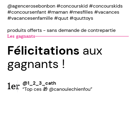
@agencerosebonbon #concourskid #concourskids
#concoursenfant #maman #mesfilles #vacances
#vacancesenfamille #quut #quuttoys
produits offerts - sans demande de contrepartie
Les gagnants
Félicitations
aux
gagnants !
@1_2_3_cath
1er
“Top ces 🎁 @canoulechienfou”