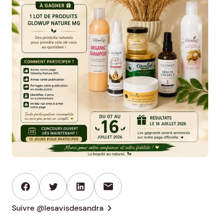
mail
chevron_right
Suivre @lesavisdesandra