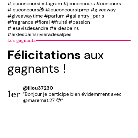
#jeuconcoursinstagram #jeuconcours #concours
#jeuconcours🎁 #jeuconcourstpmp #giveaway
#giveawaytime #parfum #gallantry_paris
#fragrance #floral #fruité #passion
#lesavisdesandra #aixlesbains
#aixlesbainsrivieradesalpes
Les gagnants
Félicitations
aux
gagnants !
@lilou37230
1er
“Bonjour je participe bien évidemment avec
@maremat.27 😍”