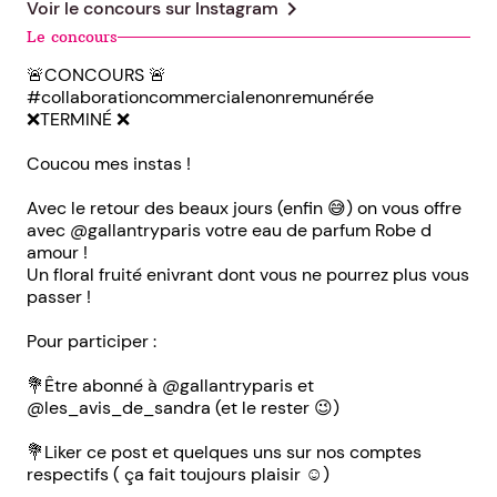
chevron_right
Voir le concours sur
Instagram
Le concours
🚨CONCOURS 🚨
#collaborationcommercialenonremunérée
❌TERMINÉ ❌
Coucou mes instas !
Avec le retour des beaux jours (enfin 😅) on vous offre
avec @gallantryparis votre eau de parfum Robe d
amour !
Un floral fruité enivrant dont vous ne pourrez plus vous
passer !
Pour participer :
💐Être abonné à @gallantryparis et
@les_avis_de_sandra (et le rester 😉)
💐Liker ce post et quelques uns sur nos comptes
respectifs ( ça fait toujours plaisir ☺️)