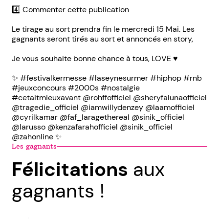
4️⃣ Commenter cette publication
Le tirage au sort prendra fin le mercredi 15 Mai. Les
gagnants seront tirés au sort et annoncés en story,
Je vous souhaite bonne chance à tous, LOVE ♥️
✨ #festivalkermesse #laseynesurmer #hiphop #rnb
#jeuxconcours #2000s #nostalgie
#cetaitmieuxavant @rohffofficiel @sheryfalunaofficiel
@tragedie_officiel @iamwillydenzey @laamofficiel
@cyrilkamar @faf_laragethereal @sinik_officiel
@larusso @kenzafarahofficiel @sinik_officiel
@zahonline ✨
Les gagnants
Félicitations
aux
gagnants !