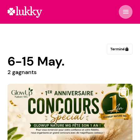
menu
Terminé
lock
6-15 May.
2 gagnants
@cetait.mieux.avant