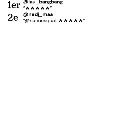
@lau_bangbang
1er
“🔥🔥🔥🔥🔥”
@nedj_maa
2e
“@nanousquat 🔥🔥🔥🔥🔥”
Prêt à accroître votre