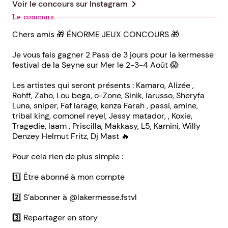
chevron_right
Voir le concours sur
Instagram
Le concours
Chers amis 🎁 ÉNORME JEUX CONCOURS 🎁
Je vous fais gagner 2 Pass de 3 jours pour la kermesse
festival de la Seyne sur Mer le 2-3-4 Août 😱
Les artistes qui seront présents : Kamaro, Alizée ,
Rohff, Zaho, Lou bega, o-Zone, Sinik, larusso, Sheryfa
Luna, sniper, Faf larage, kenza Farah , passi, amine,
tribal king, comonel reyel, Jessy matador, , Koxie,
Tragedie, laam , Priscilla, Makkasy, L5, Kamini, Willy
Denzey Helmut Fritz, Dj Mast 🔥
Pour cela rien de plus simple :
1️⃣ Être abonné à mon compte
2️⃣ S’abonner à @lakermesse.fstvl
3️⃣ Repartager en story