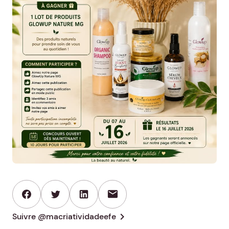
mail
chevron_right
Suivre @macriatividadeefe