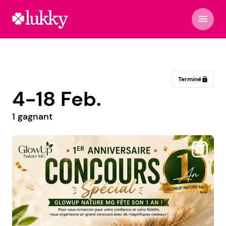
menu
Terminé
lock
4-18 Feb.
1 gagnant
@macriatividadeefe