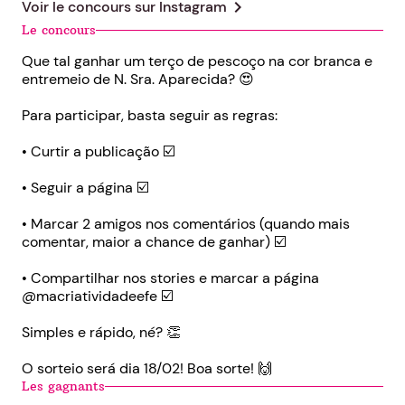
chevron_right
Voir le concours sur
Instagram
Le concours
Que tal ganhar um terço de pescoço na cor branca e
entremeio de N. Sra. Aparecida? 😍
Para participar, basta seguir as regras:
• Curtir a publicação ☑️
• Seguir a página ☑️
• Marcar 2 amigos nos comentários (quando mais
comentar, maior a chance de ganhar) ☑️
• Compartilhar nos stories e marcar a página
@macriatividadeefe ☑️
Simples e rápido, né? 👏
O sorteio será dia 18/02! Boa sorte! 🙌
Les gagnants