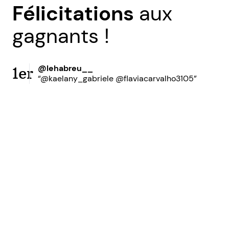
Félicitations
aux
gagnants !
@lehabreu__
1er
“@kaelany_gabriele @flaviacarvalho3105”