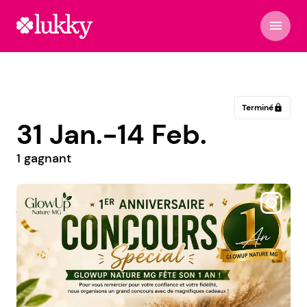
menu
Terminé
lock
31 Jan.-14 Feb.
1 gagnant
@jbeverlyhillshungary