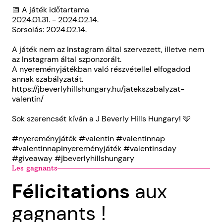
📅 A játék időtartama
2024.01.31. - 2024.02.14.
Sorsolás: 2024.02.14.
A játék nem az Instagram által szervezett, illetve nem
az Instagram által szponzorált.
A nyereményjátékban való részvétellel elfogadod
annak szabályzatát.
https://jbeverlyhillshungary.hu/jatekszabalyzat-
valentin/
Sok szerencsét kíván a J Beverly Hills Hungary! 🩵
#nyereményjáték #valentin #valentinnap
#valentinnapinyereményjáték #valentinsday
#giveaway #jbeverlyhillshungary
Les gagnants
Félicitations
aux
gagnants !