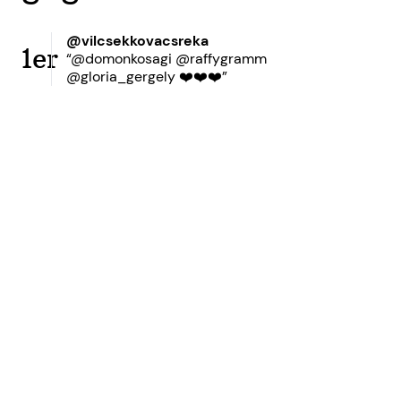
@vilcsekkovacsreka
1er
“@domonkosagi @raffygramm
@gloria_gergely ❤️❤️❤️”