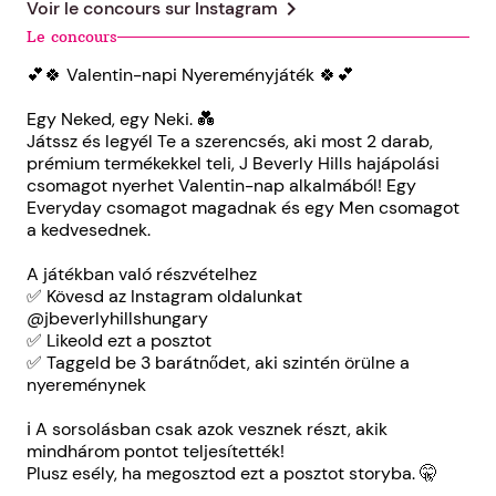
chevron_right
Voir le concours sur
Instagram
Le concours
💕🍀 Valentin-napi Nyereményjáték 🍀💕
Egy Neked, egy Neki. 💑
Játssz és legyél Te a szerencsés, aki most 2 darab,
prémium termékekkel teli, J Beverly Hills hajápolási
csomagot nyerhet Valentin-nap alkalmából! Egy
Everyday csomagot magadnak és egy Men csomagot
a kedvesednek.
A játékban való részvételhez
✅ Kövesd az Instagram oldalunkat
@jbeverlyhillshungary
✅ Likeold ezt a posztot
✅ Taggeld be 3 barátnődet, aki szintén örülne a
nyereménynek
ℹ A sorsolásban csak azok vesznek részt, akik
mindhárom pontot teljesítették!
Plusz esély, ha megosztod ezt a posztot storyba. 🤫