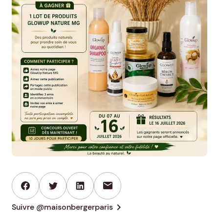
mail
chevron_right
Suivre @maisonbergerparis