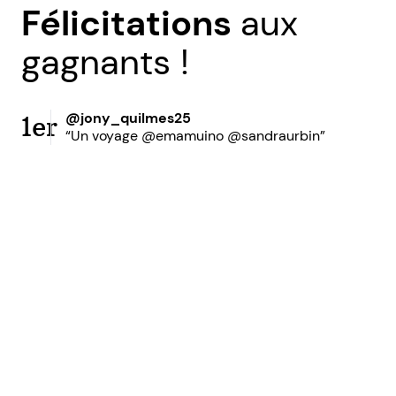
Félicitations
aux
gagnants !
@jony_quilmes25
1er
“Un voyage @emamuino @sandraurbin”