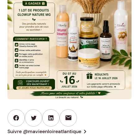
mail
chevron_right
Suivre @mavieenloireatlantique