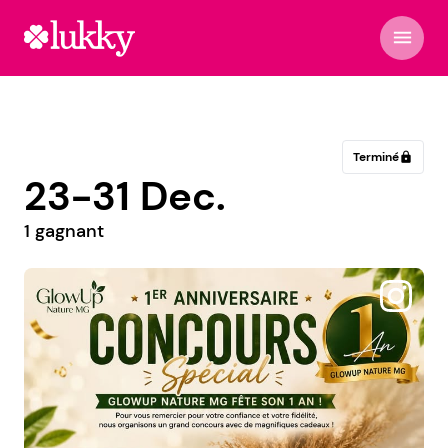
menu
Terminé
lock
23-31 Dec.
1 gagnant
@mavieenloireatlantique