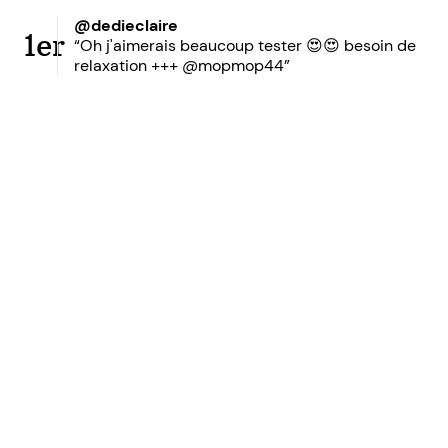
@dedieclaire
1er
“Oh j'aimerais beaucoup tester 😍😍 besoin de
relaxation +++ @mopmop44”
Prêt à accroître votre