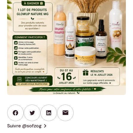
mail
chevron_right
Suivre @sofzog