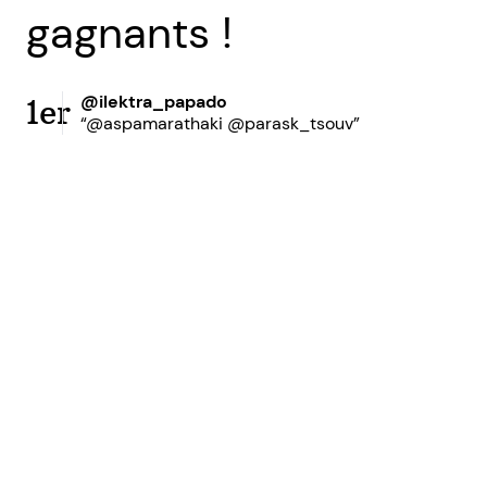
gagnants !
@ilektra_papado
1er
“@aspamarathaki @parask_tsouv”