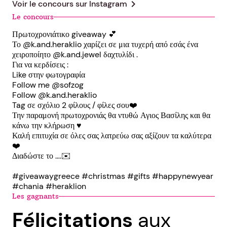
chevron_right
Voir le concours sur
Instagram
Le concours
Πρωτοχρονιάτικο giveaway 💕
Το @k.and.heraklio χαρίζει σε μια τυχερή από εσάς ένα
χειροποίητο @k.and.jewel δαχτυλίδι .
Για να κερδίσεις :
Like στην φωτογραφία
Follow me @sofzog
Follow @k.and.heraklio
Tag σε σχόλιο 2 φίλους / φίλες σου❤️
Την παραμονή πρωτοχρονιάς θα ντυθώ Αγιος Βασίλης και θα
κάνω την κλήρωση ♥️
Καλή επιτυχία σε όλες σας λατρεύω σας αξίζουν τα καλύτερα
❤️
Διαδώστε το ….✉️
#giveawaygreece #christmas #gifts #happynewyear
#chania #heraklion
Les gagnants
Félicitations
aux