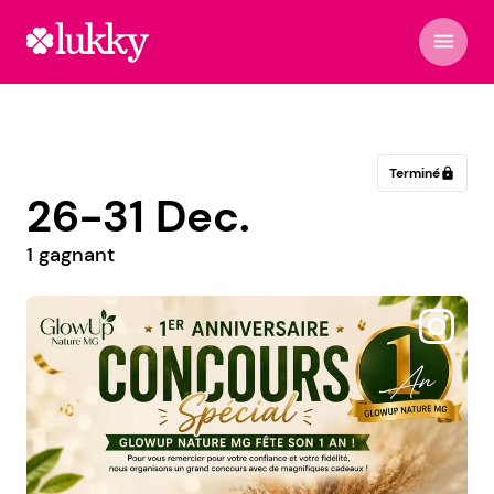
menu
Terminé
lock
26-31 Dec.
1 gagnant
@sofzog