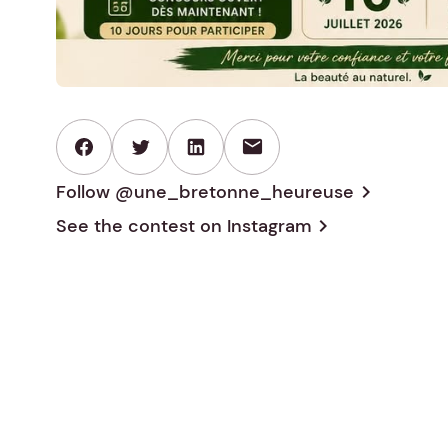
mail
Follow @une_bretonne_heureuse
chevron_right
See the contest on
Instagram
chevron_right