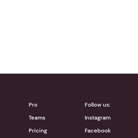
Download on the
Get it on
App Store
Google Play
Pro
Follow us:
Teams
Instagram
Pricing
Facebook