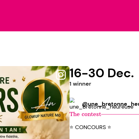
16-30 Dec.
1 winner
@une_bretonne_he
The contest
⭐️ CONCOURS ⭐️