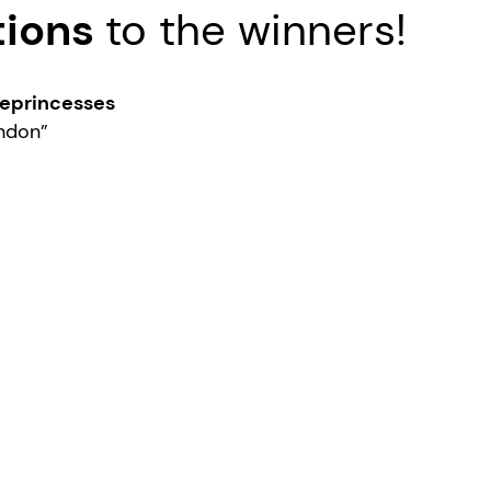
tions
to the winners!
princesses
ndon”