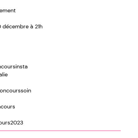
lement
30 décembre à 21h
coursinsta
lie
oncourssoin
ncours
ours2023