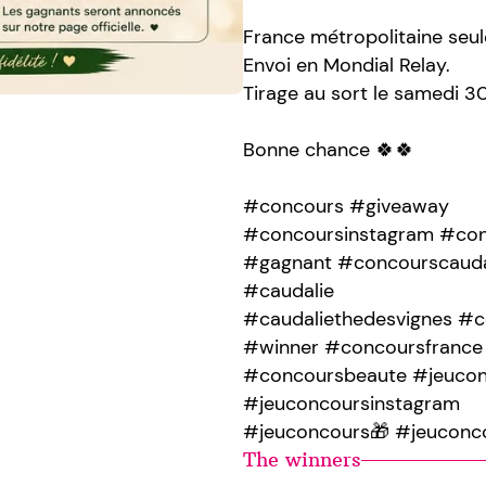
France métropolitaine seu
Envoi en Mondial Relay.
Tirage au sort le samedi 
Bonne chance 🍀🍀
#concours #giveaway
#concoursinstagram #con
#gagnant #concourscauda
#caudalie
#caudaliethedesvignes #c
#winner #concoursfrance
#concoursbeaute #jeuco
#jeuconcoursinstagram
#jeuconcours🎁 #jeuconc
The winners