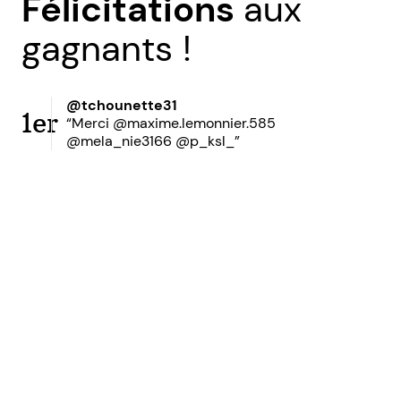
Félicitations
aux
gagnants !
@tchounette31
1er
“Merci @maxime.lemonnier.585
@mela_nie3166 @p_ksl_”