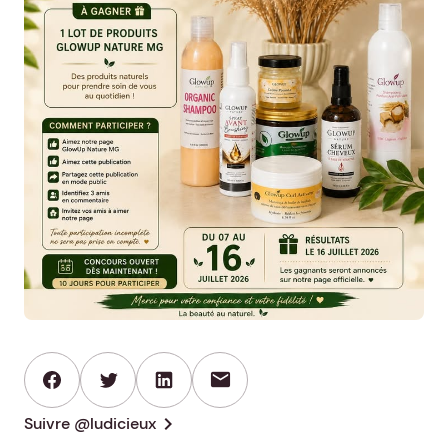
mail
chevron_right
Suivre @ludicieux