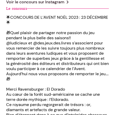
chevron_right
Voir le concours sur
Instagram
Le concours
🌟CONCOURS DE L’AVENT NOËL 2023 : 23 DÉCEMBRE
🌟
🎁Quel plaisir de partager notre passion du jeu
pendant la plus belle des saisons!!
@ludicieux et @des.jeux.des.livres s’associent pour
vous remercier de les suivre toujours plus nombreux
dans leurs aventures ludiques et vous proposent de
remporter de superbes jeux grâce à la gentillesse et
la générosité des éditeurs et distributeurs qui ont bien
voulu participer à ce calendrier de l’Avent.
Aujourd’hui nous vous proposons de remporter le jeu....
🎁
Merci Ravensburger : El Dorado
Au cœur de la forêt sud-américaine se cache une
terre dorée mythique : l’Eldorado.
Ce royaume perdu regorgerait de trésors : or,
diamants et artefacts de grande valeur.
Rien d’étonnant donc à ce que d’intrépides chasseurs