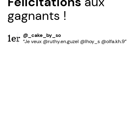
Félicitations
aux
gagnants !
@_cake_by_so
1er
“Je veux @ruthy.en.guzel @lhoy_s @olfa.kh.9”