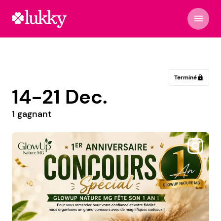
menu
Terminé
lock
14-21 Dec.
1 gagnant
@mavieenloireatlantique