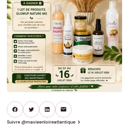
mail
chevron_right
Suivre @mavieenloireatlantique