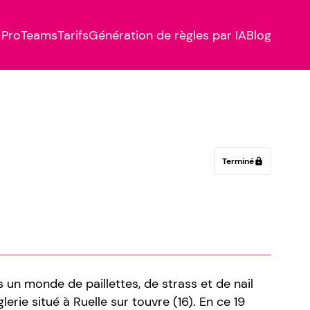
Pro
Teams
Tarifs
Génération de règles par IA
Blog
Terminé
lock
s un monde de paillettes, de strass et de nail
lerie situé à Ruelle sur touvre (16). En ce 19