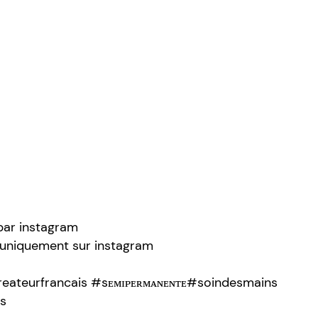
par instagram
r uniquement sur instagram
ateurfrancais #sᴇᴍɪᴘᴇʀᴍᴀɴᴇɴᴛᴇ#soindesmains
s