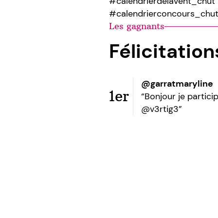
#calendrierdelavent_chut
#calendrierconcours_chu
Les gagnants
Félicitatio
@garratmaryline
1er
“Bonjour je partic
@v3rtig3”