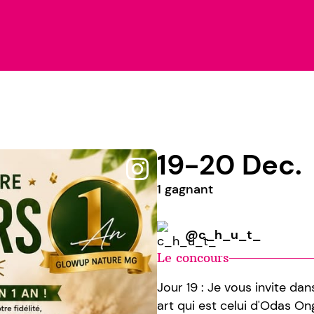
19-20 Dec.
1 gagnant
@c_h_u_t_
Le concours
Jour 19 : Je vous invite dan
art qui est celui d'Odas Ong