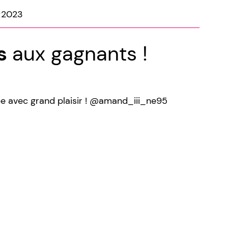
t2023
ns
aux gagnants !
ipe avec grand plaisir ! @amand_iii_ne95