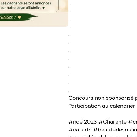
.
.
.
.
.
.
.
.
.
.
.
.
Concours non sponsorisé 
Participation au calendrie
#noël2023 #Charente #cre
#nailarts #beautedesmain