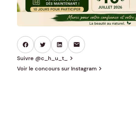
mail
Suivre @c_h_u_t_
chevron_right
Voir le concours sur
Instagram
chevron_right