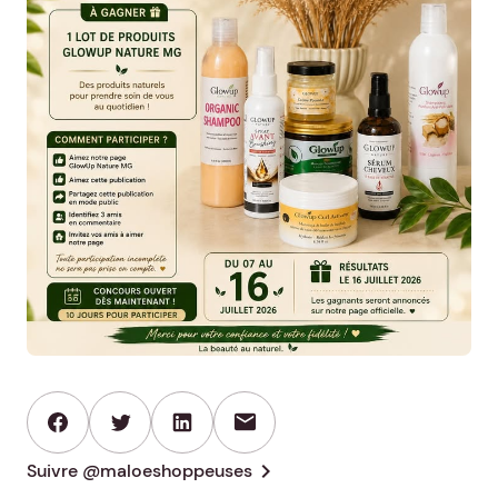
mail
chevron_right
Suivre @maloeshoppeuses