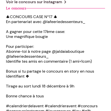
chevron_right
Voir le concours sur
Instagram
Le concours
🎄CONCOURS CASE N*17 🎄
En partenariat avec @lafeeriedessenteurs_
A gagner pour cette 17ème case:
Une magnifique bougie
Pour participer:
Abonne-toi à notre page @jaldaiaboutique
@lafeeriedessenteurs_
Identifie tes amis en commentaire (1 ami=1com)
Bonus si tu partage le concours en story en nous
identifiant 🍀
Tirage au sort lundi 18 décembre à 9h
Bonne chance à tous
#calendrierdelavent #calendrieravent #concours
#concoursinstagram #jeuconcours #jeu #gift