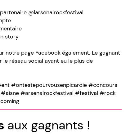
partenaire @larsenalrockfestival
mpte
mmentaire
en story
sur notre page Facebook également. Le gagnant
r le réseau social ayant eu le plus de
vent #ontestepourvousenpicardie #concours
#aisne #arsenalrockfestival #festival #rock
scoming
ns
aux gagnants !