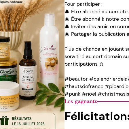
Pour participer :
🎄 Être abonné au compte 
🎄 Être abonné à notre co
🎄 Inviter des amis en co
🎄 Partager la publication 
Plus de chance en jouant 
sera tiré au sort demain su
participations ⛄️
#beautor #calendrierdela
#hautsdefrance #picardie 
#punk #noel #christmasi
Les gagnants
Félicitatio