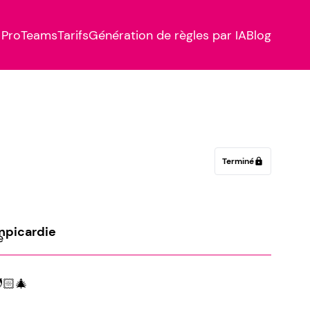
Pro
Teams
Tarifs
Génération de règles par IA
Blog
Terminé
lock
picardie
🏻‍🎄