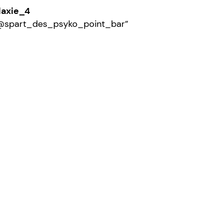
laxie_4
@spart_des_psyko_point_bar”