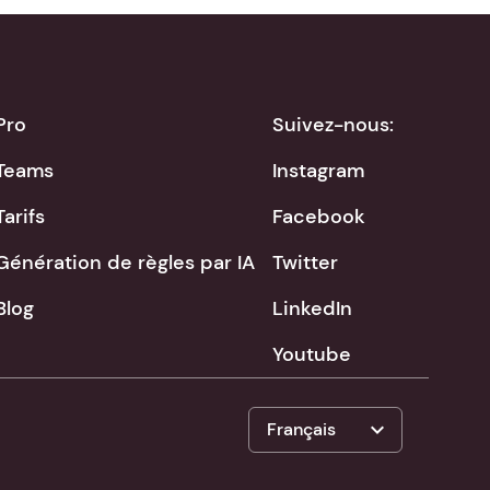
Pro
Suivez-nous:
Teams
Instagram
Tarifs
Facebook
Génération de règles par IA
Twitter
Blog
LinkedIn
Youtube
expand_more
Français