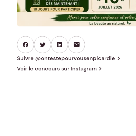
mail
Suivre @ontestepourvousenpicardie
chevron_right
Voir le concours sur
Instagram
chevron_right