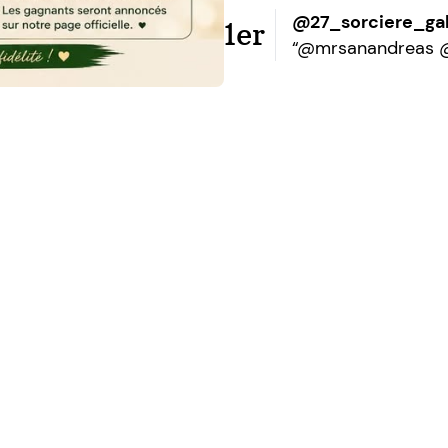
@27_sorciere_ga
1er
“@mrsanandreas 