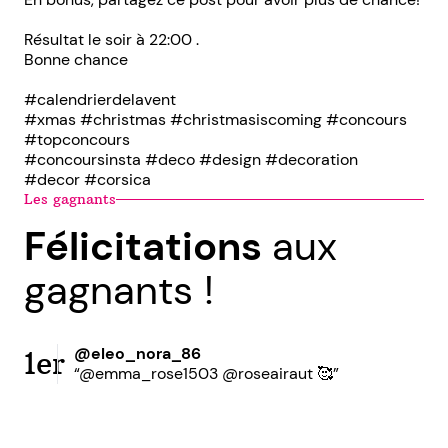
Résultat le soir à 22:00 .
Bonne chance
#calendrierdelavent
#xmas #christmas #christmasiscoming #concours
#topconcours
#concoursinsta #deco #design #decoration
#decor #corsica
Les gagnants
Félicitations
aux
gagnants !
@eleo_nora_86
1er
“@emma_rose1503 @roseairaut 🥰”