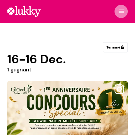
menu
Terminé
lock
16-16 Dec.
1 gagnant
@virginie_arts_deco