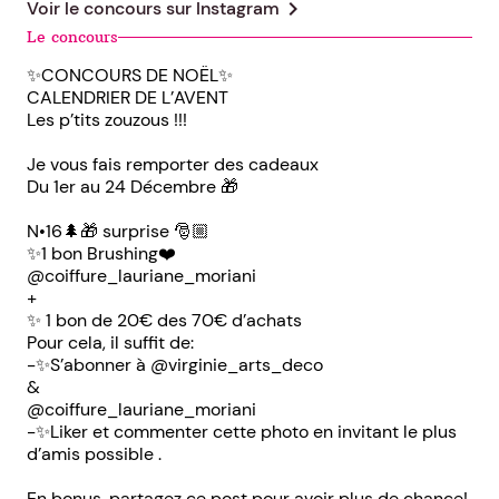
chevron_right
Voir le concours sur
Instagram
Le concours
✨CONCOURS DE NOËL✨
CALENDRIER DE L’AVENT
Les p’tits zouzous !!!
Je vous fais remporter des cadeaux
Du 1er au 24 Décembre 🎁
N•16🌲🎁 surprise 🎅🏼
✨1 bon Brushing❤️
@coiffure_lauriane_moriani
+
✨ 1 bon de 20€ des 70€ d’achats
Pour cela, il suffit de:
-✨S’abonner à @virginie_arts_deco
&
@coiffure_lauriane_moriani
-✨Liker et commenter cette photo en invitant le plus
d’amis possible .
En bonus, partagez ce post pour avoir plus de chance!