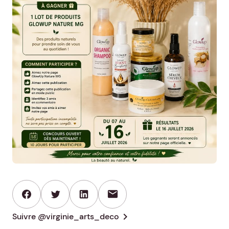
mail
chevron_right
Suivre @virginie_arts_deco