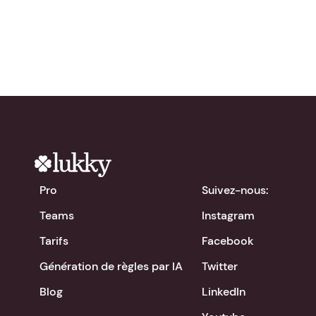
chevron_right
Télécharger l'app
Pro
Suivez-nous:
Teams
Instagram
Tarifs
Facebook
Génération de règles par IA
Twitter
Blog
LinkedIn