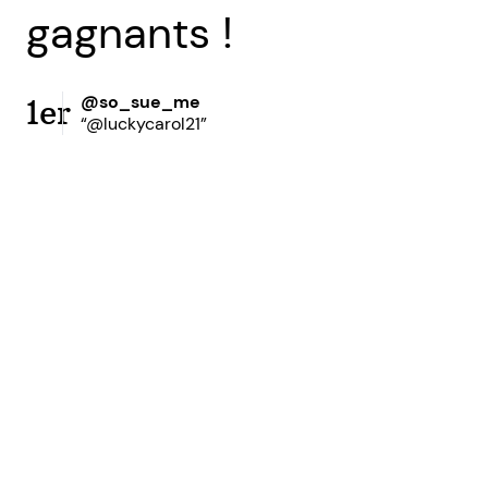
gagnants !
@so_sue_me
1er
“@luckycarol21”