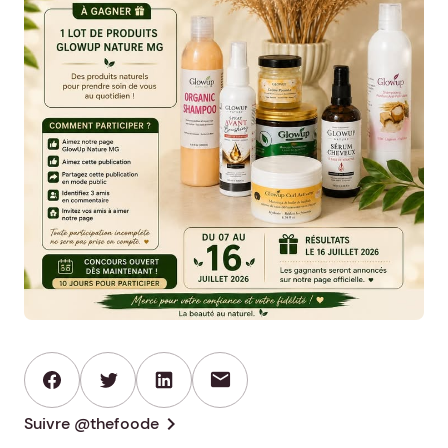
mail
chevron_right
Suivre @thefoode