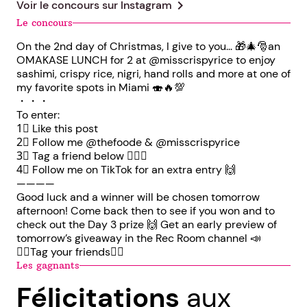
chevron_right
Voir le concours sur
Instagram
Le concours
On the 2nd day of Christmas, I give to you... 🎁🎄🎅an
OMAKASE LUNCH for 2 at @misscrispyrice to enjoy
sashimi, crispy rice, nigri, hand rolls and more at one of
my favorite spots in Miami 🍣🔥💯⁠
・・・⠀⁠⠀
To enter:⠀⠀⠀⠀⠀⁠⠀
1⃣ Like this post⠀⠀⠀⠀⠀⁠⠀
2⃣ Follow me @thefoode & @misscrispyrice
3⃣ Tag a friend below 👇🏼👥⠀⠀⠀⠀⠀⁠⠀
4⃣ Follow me on TikTok for an extra entry 🙌
————⠀⠀⠀⁠⠀
Good luck and a winner will be chosen tomorrow
afternoon! Come back then to see if you won and to
check out the Day 3 prize 🙌 Get an early preview of
tomorrow’s giveaway in the Rec Room channel 📣
👇🏼Tag your friends👇🏼⁠
Les gagnants
Félicitations
aux