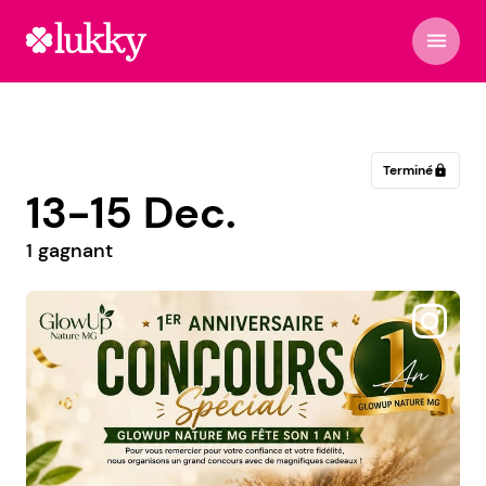
menu
Terminé
lock
13-15 Dec.
1 gagnant
@thefoode