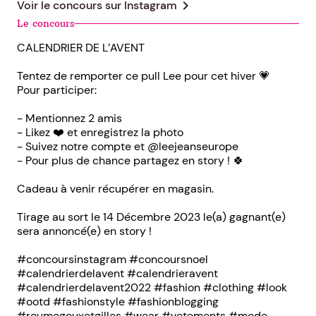
chevron_right
Voir le concours sur
Instagram
Le concours
CALENDRIER DE L’AVENT
Tentez de remporter ce pull Lee pour cet hiver 💗
Pour participer:
- Mentionnez 2 amis
- Likez ❤️ et enregistrez la photo
- Suivez notre compte et @leejeanseurope
- Pour plus de chance partagez en story ! 🍀
Cadeau à venir récupérer en magasin.
Tirage au sort le 14 Décembre 2023 le(a) gagnant(e)
sera annoncé(e) en story !
#concoursinstagram #concoursnoel
#calendrierdelavent #calendrieravent
#calendrierdelavent2022 #fashion #clothing #look
#ootd #fashionstyle #fashionblogging
#roumegouxetgilles #wear #vetements #mode