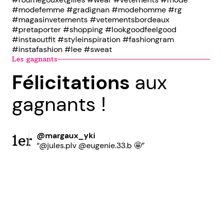
#modefemme #gradignan #modehomme #rg
#magasinvetements #vetementsbordeaux
#pretaporter #shopping #lookgoodfeelgood
#instaoutfit #styleinspiration #fashiongram
#instafashion #lee #sweat
Les gagnants
Félicitations
aux
gagnants !
@margaux_yki
1er
“@jules.plv @eugenie.33.b 🤩”