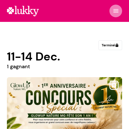
menu
Terminé
lock
11-14 Dec.
1 gagnant
@retg_streetwear