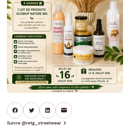
mail
chevron_right
Suivre @retg_streetwear