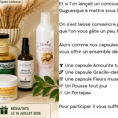
Et si l’on lançait un conc
Guguesque à mettre sous l
On s’est laissé convaincre
que l’on vous gâte un peu,
Alors comme nos capsules so
vous offrir un ensemble de
🍄 Une capsule Amourite t
🌾 Une capsule Gracile-des
🌸 Une capsule Fleurs mu
🌱 Un Pousse tout jour
☄️ Un Portepax
Pour participer il vous suffi