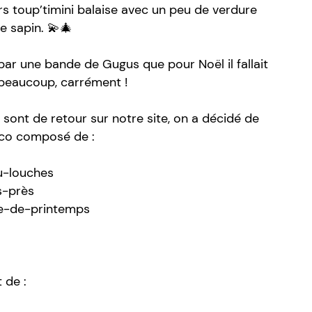
ours toup’timini balaise avec un peu de verdure
e sapin. 💫🎄
 par une bande de Gugus que pour Noël il fallait
 beaucoup, carrément !
nt de retour sur notre site, on a décidé de
́co composé de :
u-louches
-près
se-de-printemps
t de :