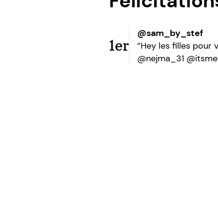
Félicitatio
@sam_by_stef
1er
“Hey les filles pou
@nejma_31 @itsmee