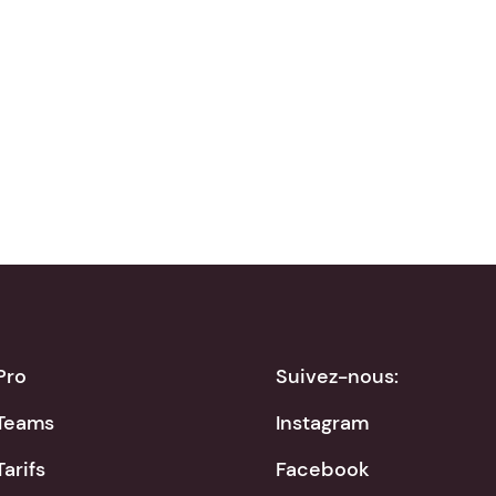
Télécharger dans
Disponible sur
App Store
Google Play
Pro
Suivez-nous:
Teams
Instagram
Tarifs
Facebook