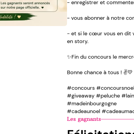
- enregistrer et commenter
- vous abonner à notre c
- et si le cœur vous en di
en story.
✨Fin du concours le mercr
Bonne chance à tous ! ✌️💛
#concours #concoursnoel
#giveaway #peluche #lai
#madeinbourgogne
#cadeaunoel #cadeaumad
Les gagnants