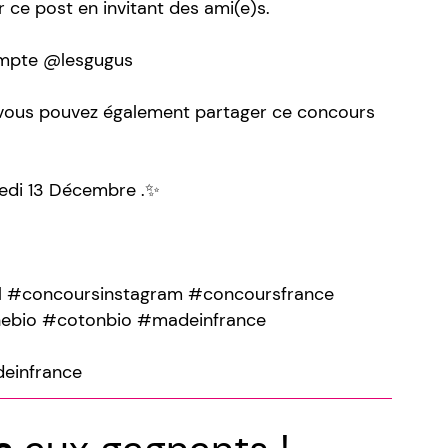
 ce post en invitant des ami(e)s.
ompte @lesgugus
t vous pouvez également partager ce concours
edi 13 Décembre .✨
 #concoursinstagram #concoursfrance
nebio #cotonbio #madeinfrance
einfrance