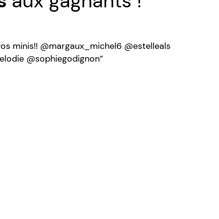
ns
aux gagnants !
r vos minis!! @margaux_michel6 @estelleals
lodie @sophiegodignon”