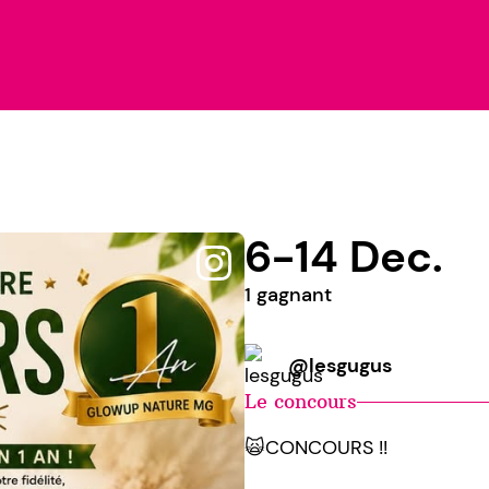
6-14 Dec.
1 gagnant
@lesgugus
Le concours
🙀CONCOURS !!