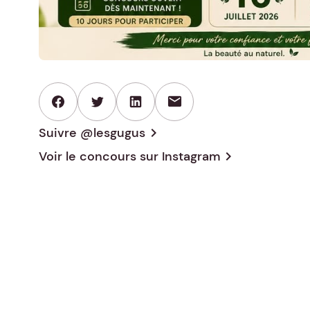
mail
Suivre @lesgugus
chevron_right
Voir le concours sur
Instagram
chevron_right