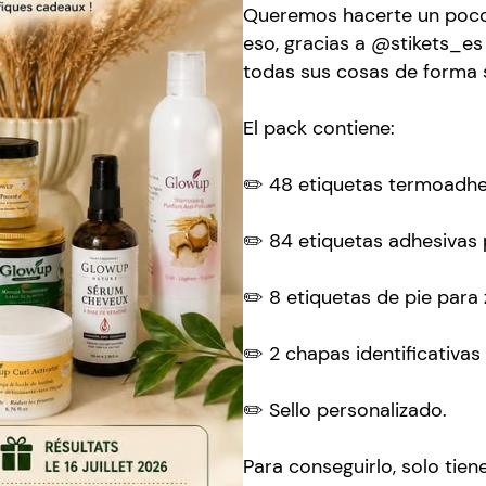
Queremos hacerte un poco m
eso, gracias a @stikets_e
todas sus cosas de forma se
El pack contiene:
✏️ 48 etiquetas termoadhe
✏️ 84 etiquetas adhesivas 
✏️ 8 etiquetas de pie para
✏️ 2 chapas identificativa
✏️ Sello personalizado.
Para conseguirlo, solo tien