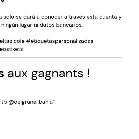
🍀
 sólo se dará a conocer a través esta cuenta y
 ningún lugar ni datos bancarios.
eltaalcole #etiquetaspersonalizadas
eostikets
ns
aux gagnants !
rtb @delgranel.bahia”