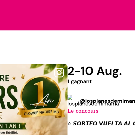
2-10 Aug.
1 gagnant
@losplanesdemima
Le concours
⭐ 𝙎𝙊𝙍𝙏𝙀𝙊 𝙑𝙐𝙀𝙇𝙏𝘼 𝘼𝙇 