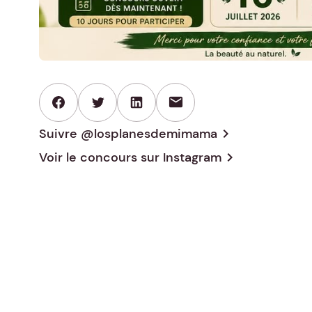
mail
Suivre @losplanesdemimama
chevron_right
Voir le concours sur
Instagram
chevron_right