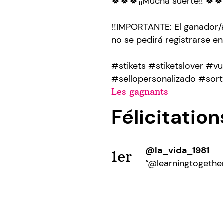
🍀🍀🍀¡¡Mucha suerte!! 🍀
‼️IMPORTANTE: El ganador/a
no se pedirá registrarse en
#stikets #stiketslover #vu
#sellopersonalizado #sort
Les gagnants
Félicitatio
@la_vida_1981
1er
“@learningtogethe